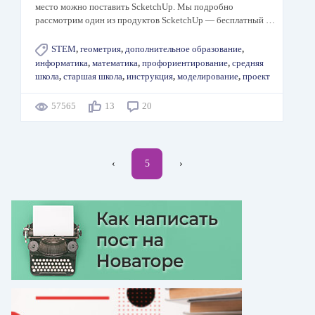
место можно поставить ScketchUp. Мы подробно
рассмотрим один из продуктов ScketchUp — бесплатный …
STEM
,
геометрия
,
дополнительное образование
,
информатика
,
математика
,
профориентирование
,
средняя
школа
,
старшая школа
,
инструкция
,
моделирование
,
проект
57565
13
20
Нумерация
←
‹
Текущая
5
Следующая
›
страниц
страница
страница