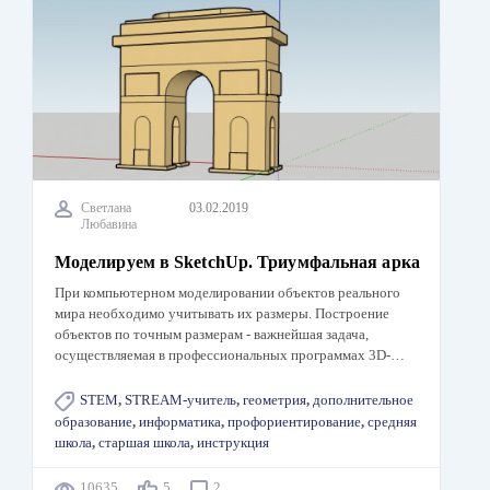
Светлана
03.02.2019
Любавина
Моделируем в SketchUp. Триумфальная арка
При компьютерном моделировании объектов реального
мира необходимо учитывать их размеры. Построение
объектов по точным размерам - важнейшая задача,
осуществляемая в профессиональных программах 3D-…
STEM
,
STREAM-учитель
,
геометрия
,
дополнительное
образование
,
информатика
,
профориентирование
,
средняя
школа
,
старшая школа
,
инструкция
10635
5
2