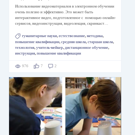
Использование видеоматериалов в электронном обучении
очень полезно и эффективно. Это может быть
интерактивное видео, подготовленное с помощью онлайн-
сервисов, видеоинструкция, видеолекция, скринкаст…
гуманитарные науки
,
естествознание
,
методика
,
повышение квалификации
,
средняя школа
,
старшая школа
,
технология
,
учитель-мейкер
,
дистанционное обучение
,
инструкция
,
повышение квалификации
976
7
2