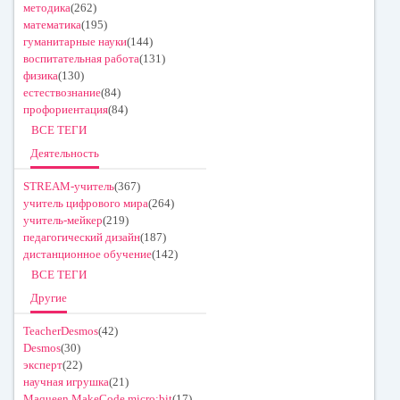
методика
(262)
математика
(195)
гуманитарные науки
(144)
воспитательная работа
(131)
физика
(130)
естествознание
(84)
профориентация
(84)
ВСЕ ТЕГИ
Деятельность
STREAM-учитель
(367)
учитель цифрового мира
(264)
учитель-мейкер
(219)
педагогический дизайн
(187)
дистанционное обучение
(142)
ВСЕ ТЕГИ
Другие
TeacherDesmos
(42)
Desmos
(30)
эксперт
(22)
научная игрушка
(21)
Maqueen MakeCode micro:bit
(17)