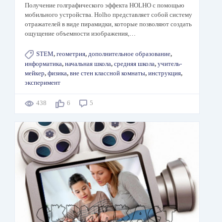
Получение голграфического эффекта HOLHO с помощью
мобильного устройства. Holho представляет собой систему
отражателей в виде пирамидки, которые позволяют создать
ощущение объемности изображения,…
STEM
,
геометрия
,
дополнительное образование
,
информатика
,
начальная школа
,
средняя школа
,
учитель-
мейкер
,
физика
,
вне стен классной комнаты
,
инструкция
,
эксперимент
438
6
5