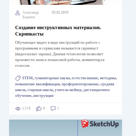
Александр
03.02.2019
Баданов
Создание инструктивных материалов.
Скринкасты
Обучающее видео в виде инструкций по работе с
программами и сервисами называется скринкаст
(видеозахват экрана). Данная технология позволяет
произвести запись пошаговой работы, комментируя
голосом…
STEM
,
гуманитарные науки
,
естествознание
,
методика
,
повышение квалификации
,
профориентирование
,
средняя
школа
,
старшая школа
,
учитель-мейкер
,
дистанционное
обучение
,
инструкция
1378
8
1