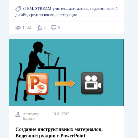
STEM
,
STREAM-учитель
,
математика
,
педагогический
дизайн
,
средняя школа
,
инструкция
1432
7
6
Александр
31.01.2019
Баданов
Создание инструктивных материалов.
Видеоинструкции с PowerPoint