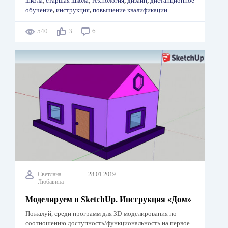
школа
,
старшая школа
,
технология
,
дизайн
,
дистанционное
обучение
,
инструкция
,
повышение квалификации
540
3
6
Светлана
28.01.2019
Любавина
Моделируем в SketchUp. Инструкция «Дом»
Пожалуй, среди программ для 3D-моделирования по
соотношению доступность/функциональность на первое