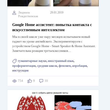
Людмила
29.01.2019
Рождественская
Google Home ассистент: попытка контакта с
искусственным интеллектом
Мы в своей школе уже пару месяцев испытываем новый
гаджет на уроке английского. Экспериментируем с
устройством Google Home - Smart Speaker & Home Assistant.
Замечательна реакция третьеклассников…
гуманитарные науки
,
иностранный язык
,
профориентация
,
средняя школа
,
феномен
,
апробация
,
инструкция
754
9
10