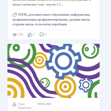
предоставляемые токи версия 1.5…
STEM
,
дополнительное образование
,
информатика
,
профориентация
,
профориентирование
,
средняя школа
,
старшая школа
,
технология
,
апробация
385
7
4
Лора
09.01.2021
Кравченко