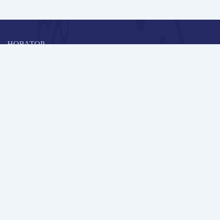
НОВАТОР
Коллективная блогоплатформа и площадка для профессионального
роста, обмена инновационными идеями и решениями, передачи
опыта и экспертной деятельности работников образования в
области современных стандартов и технологий.
Редакционная политика
Навигация
Новые пользователи
Публикации
Школа автора
Архив Галактики
Дискуссии
Участники
Партнерам
Контакты