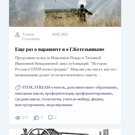
Татьяна
18.01.2021
Галатонова
Еще раз о парашюте и о Г.Котельникове
Продолжаю вслед за Максимом Пхидо и Татьяной
Ивановной Невидимовой цикл публикаций “История
России в STEM-иллюстрациях”. Максим уже писал, как он с
мальчишками делает из полиэтиленового пакета…
STEM
,
STREAM-учитель
,
дополнительное образование
,
начальная школа
,
профориентация
,
профориентирование
,
средняя школа
,
технология
,
учитель-мейкер
,
физика
,
конструирование
,
моделирование
275
5
2