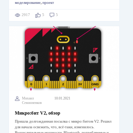
моделирование
,
проект
2917
5
5
Михаил
10.01.2021
Семионенков
Микро:бит V2, обзор
Пришла долгожданная посылка с микро:битом V2. Решил
для начала освежить, что, всё-таки, изменилось.
Вычислительные мощности, Bluetooth, потребляемые и