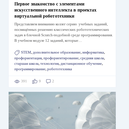
Первое знакомство с элементами
искусственного интеллекта в проектах
виртуальной робототехники
Представляем вниманию коллег серию учебных заданий,
посвящённых решению классических робототехнических
задач в блочной Scratch-подобной среде программирования.
В учебном модуле 12 заданий, которые…
STEM
,
дополнительное образование
,
информатика
,
профориентация
,
профориентирование
,
средняя школа
,
старшая школа
,
технология
,
дистанционное обучение
,
программирование
,
робототехника
391
9
2