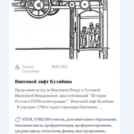
Татьяна
18.01.2021
Галатонова
Винтовой лифт Кулибина
Продолжаю вслед за Максимом Пхидо и Татьяной
Ивановной Невидимовой цикл публикаций “История
России в STEM-иллюстрациях”. Винтовой лифт Кулибина
В середине 1790-х годов стареющая Екатерина …
STEM
,
STREAM-учитель
,
дополнительное образование
,
начальная школа
,
профориентация
,
профориентирование
,
средняя школа
,
технология
,
физика
,
конструирование
,