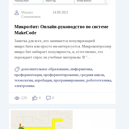
Михаил
24.09.2021
Семионенков
Микро:бит: Онлайн-руководство по системе
MakeCode
Заметка для всех, кто занимается популяризацией
микро:бита или просто им интересуется. Микроконтроллер
микро:бит набирает популярность, и, естественно, это
порождает спрос на учебные материалы. В "…
дополнительное образование
,
информатика
,
профориентация
,
профориентирование
,
средняя школа
,
технология
,
апробация
,
программирование
,
робототехника
,
электроника
226
6
0