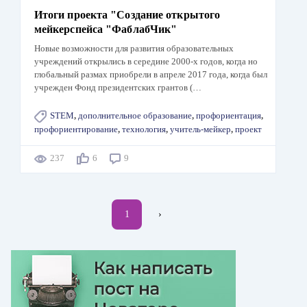
Итоги проекта "Создание открытого
мейкерспейса "ФаблабЧик"
Новые возможности для развития образовательных
учреждений открылись в середине 2000-х годов, когда но
глобальный размах приобрели в апреле 2017 года, когда был
учрежден Фонд президентских грантов (…
STEM
,
дополнительное образование
,
профориентация
,
профориентирование
,
технология
,
учитель-мейкер
,
проект
237
6
9
Нумерация
Текущая
1
Следующая
›
страниц
страница
страница