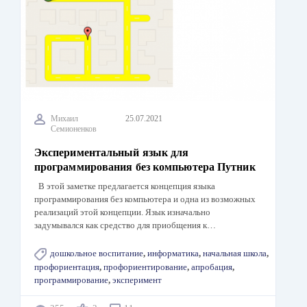
Михаил
25.07.2021
Семионенков
Экспериментальный язык для
программирования без компьютера Путник
В этой заметке предлагается концепция языка
программирования без компьютера и одна из возможных
реализаций этой концепции. Язык изначально
задумывался как средство для приобщения к…
дошкольное воспитание
,
информатика
,
начальная школа
,
профориентация
,
профориентирование
,
апробация
,
программирование
,
эксперимент