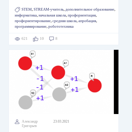
STEM
,
STREAM-учитель
,
дополнительное образование
,
информатика
,
начальная школа
,
профориентация
,
профориентирование
,
средняя школа
,
апробация
,
программирование
,
робототехника
621
10
8
Александр
23.03.2021
Григорьев