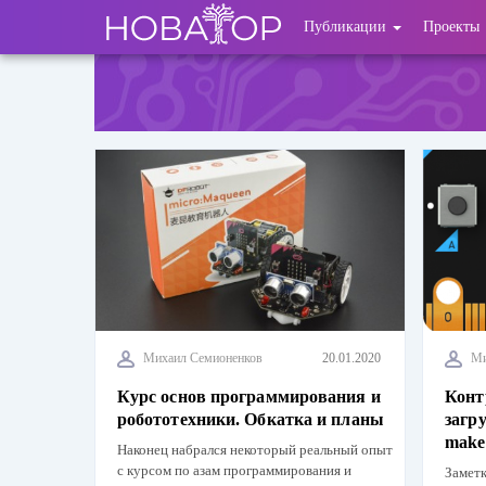
Перейти
User
Публикации
Проекты
к
основному
account
содержанию
menu
Михаил Семионенков
20.01.2020
Ми
Курс основ программирования и
Конт
робототехники. Обкатка и планы
загр
make
Наконец набрался некоторый реальный опыт
с курсом по азам программирования и
Заметк