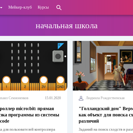
Мейкер-клуб
Курсы
начальная школа
хаил Семионенков
15.01.2020
Людмила Рождественская
роллер micro:bit: прямая
"Голландский дом" Вер
узка программы из системы
как объект для поиска с
code
различий
а для пользователей контроллера
Заданий на поиск сходств и раз