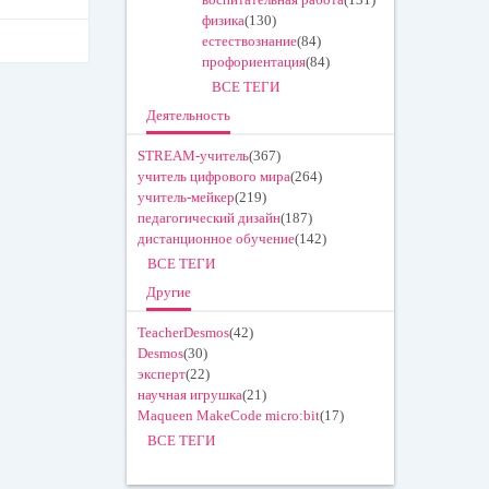
физика
(130)
естествознание
(84)
профориентация
(84)
ВСЕ ТЕГИ
Деятельность
STREAM-учитель
(367)
учитель цифрового мира
(264)
учитель-мейкер
(219)
педагогический дизайн
(187)
дистанционное обучение
(142)
ВСЕ ТЕГИ
Другие
TeacherDesmos
(42)
Desmos
(30)
эксперт
(22)
научная игрушка
(21)
Maqueen MakeCode micro:bit
(17)
ВСЕ ТЕГИ