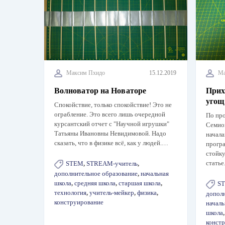
Максим Пхидо
15.12.2019
Ма
Волноватор на Новаторе
Прих
угощ
Спокойствие, только спокойствие! Это не
ограбление. Это всего лишь очередной
По пр
курсантский отчет с "Научной игрушки"
Семион
Татьяны Ивановны Невидимовой. Надо
начал
сказать, что в физике всё, как у людей.…
прогр
стойку
статье
STEM
,
STREAM-учитель
,
дополнительное образование
,
начальная
школа
,
средняя школа
,
старшая школа
,
S
технология
,
учитель-мейкер
,
физика
,
допол
конструирование
началь
школа
конст