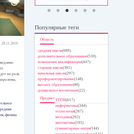
Популярные теги
Область
28.11.2019
средняя школа
(689)
дополнительное образование
(539)
повышение квалификации
(447)
аведливо
старшая школа
(361)
то
начальная школа
(297)
дет на роль
профориентирование
(148)
 королевы,
высшее образование
(48)
дошкольное воспитание
(22)
Предмет
STEM
(617)
тельное
информатика
(344)
редняя
технология
(267)
ия
,
физика
методика
(262)
математика
(195)
гуманитарные науки
(144)
воспитательная работа
(131)