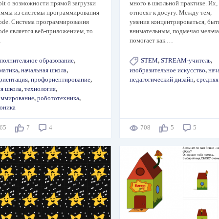
bit о возможности прямой загрузки
много в школьной практике. Их, 
аммы из системы программирования
относят к досугу. Между тем,
ode. Система программирования
умения концентрироваться, быт
de является веб-приложением, то
внимательным, подмечая мельча
…
помогает как …
полнительное образование
,
STEM
,
STREAM-учитель
,
матика
,
начальная школа
,
изобразительное искусство
,
нач
риентация
,
профориентирование
,
педагогический дизайн
,
средняя
яя школа
,
технология
,
аммирование
,
робототехника
,
роника
065
7
4
708
5
5