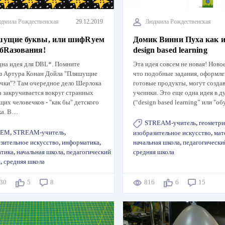
дмила Рождественская
29.12.2019
Людмила Рождественская
ущие буквы, или шифRуем
Домик Винни Пуха как и
бRазования!
design based learning
дна идея для DBL*. Помните
Эта идея совсем не новая! Новое
аз Артура Конан Дойла "Пляшущие
что подобные задания, оформле
ечки"? Там очередное дело Шерлока
готовые продукты, могут создав
 закручивается вокруг странных
ученики. Это еще одна идея в 
их человечков - "как бы" детского
(“design based learning” или "о
ка. В…
STREAM-учитель
,
геометри
TEM
,
STREAM-учитель
,
изобразительное искусство
,
мат
зительное искусство
,
информатика
,
начальная школа
,
педагогически
атика
,
начальная школа
,
педагогический
средняя школа
н
,
средняя школа
130
5
8
816
6
15