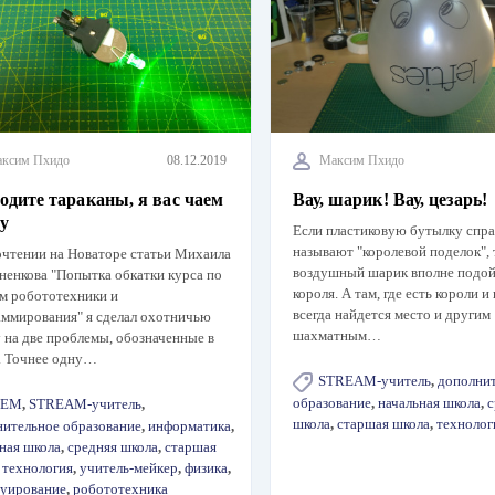
ксим Пхидо
08.12.2019
Максим Пхидо
одите тараканы, я вас чаем
Вау, шарик! Вау, цезарь!
у
Если пластиковую бутылку спр
называют "королевой поделок", 
очтении на Новаторе статьи Михаила
воздушный шарик вполне подой
енкова "Попытка обкатки курса по
короля. А там, где есть короли и
ам робототехники и
всегда найдется место и другим
аммирования" я сделал охотничью
шахматным…
 на две проблемы, обозначенные в
. Точнее одну…
STREAM-учитель
,
дополни
образование
,
начальная школа
,
с
TEM
,
STREAM-учитель
,
школа
,
старшая школа
,
технолог
нительное образование
,
информатика
,
ная школа
,
средняя школа
,
старшая
,
технология
,
учитель-мейкер
,
физика
,
руирование
,
робототехника