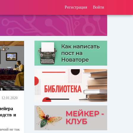
Регистрация
Войти
12.01.2020
мейера
ходств и
личий не так