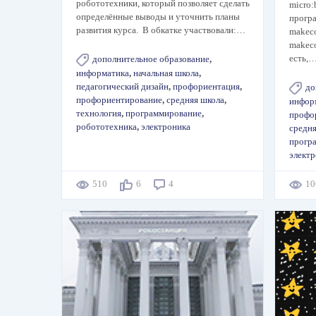
робототехники, который позволяет сделать
micro:
определённые выводы и уточнить планы
прогр
развития курса. В обкатке участвовали:…
makec
makeco
есть,
дополнительное образование
,
информатика
,
начальная школа
,
педагогический дизайн
,
профориентация
,
до
профориентирование
,
средняя школа
,
инфор
технология
,
программирование
,
профо
робототехника
,
электроника
средн
прогр
элект
510
6
4
1