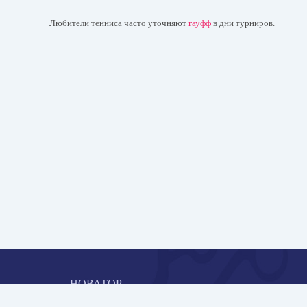
Любители тенниса часто уточняют
гауфф
в дни турниров.
НОВАТОР
Коллективная блогоплатформа и площадка для