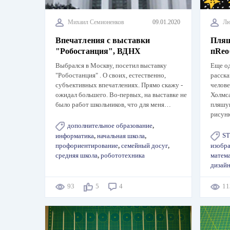
Михаил Семионенков
09.01.2020
Лю
Впечатления с выставки
Пляш
"Робостанция", ВДНХ
пRео
Выбрался в Москву, посетил выставку
Еще о
"Робостанция" . О своих, естественно,
расск
субъективных впечатлениях. Прямо скажу -
челов
ожидал большего. Во-первых, на выставке не
Холмса
было работ школьников, что для меня…
пляшущ
рисун
дополнительное образование
,
S
информатика
,
начальная школа
,
профориентирование
,
семейный досуг
,
изобра
средняя школа
,
робототехника
матем
дизай
93
5
4
1