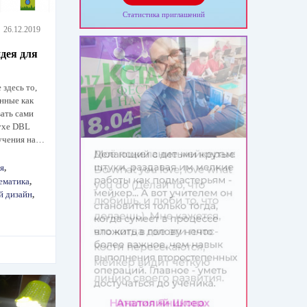
Статистика приглашений
26.12.2019
дея для
 здесь то,
нные как
ать сами
духе DBL
бучения на…
я
,
ематика
,
й дизайн
,