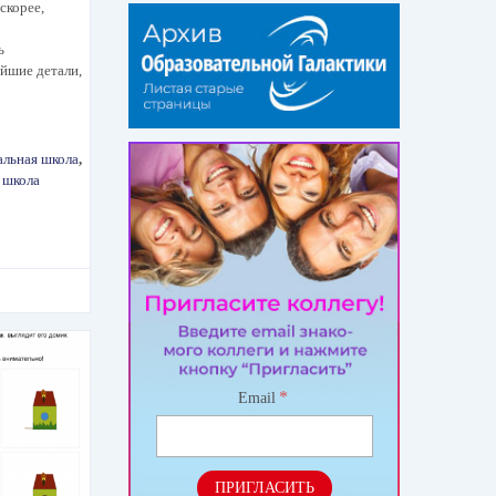
скорее,
ь
йшие детали,
альная школа
,
 школа
*
Email
ПРИГЛАСИТЬ