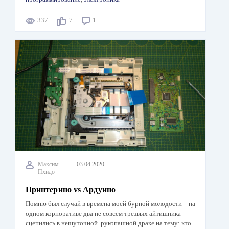
337
7
1
Максим
03.04.2020
Пхидо
Принтерино vs Ардуино
Помню был случай в времена моей бурной молодости – на
одном корпоративе два не совсем трезвых айтишника
сцепились в нешуточной рукопашной драке на тему: кто