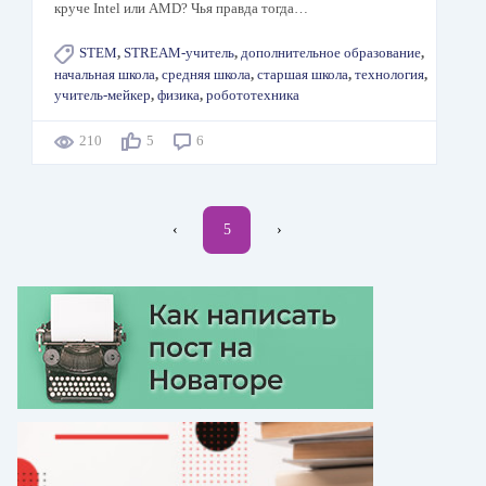
круче Intel или AMD? Чья правда тогда…
STEM
,
STREAM-учитель
,
дополнительное образование
,
начальная школа
,
средняя школа
,
старшая школа
,
технология
,
учитель-мейкер
,
физика
,
робототехника
210
5
6
Нумерация
←
‹
Текущая
5
Следующая
›
страниц
страница
страница