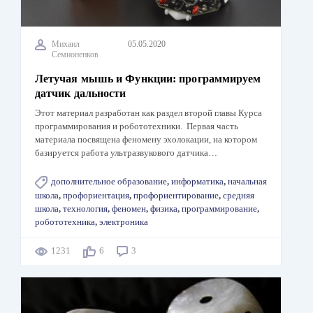
Михаил
05.05.2020
Семионенков
Летучая мышь и Функции: программируем
датчик дальности
Этот материал разработан как раздел второй главы Курса
программирования и робототехники. Первая часть
материала посвящена феномену эхолокации, на котором
базируется работа ультразвукового датчика…
дополнительное образование
,
информатика
,
начальная
школа
,
профориентация
,
профориентирование
,
средняя
школа
,
технология
,
феномен
,
физика
,
программирование
,
робототехника
,
электроника
1231
6
3