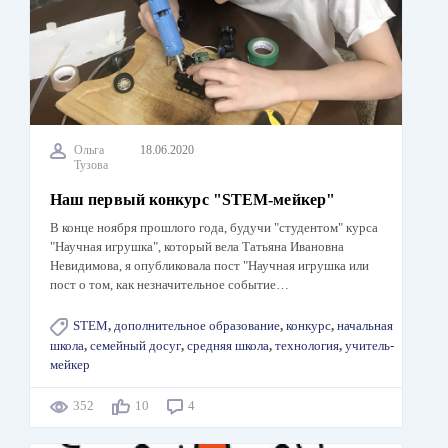
Ольга
18.06.2020
Тузова
Наш первый конкурс "STEM-мейкер"
В конце ноября прошлого года, будучи "студентом" курса
"Научная игрушка", который вела Татьяна Ивановна
Невидимова, я опубликовала пост "Научная игрушка или
пост о том, как незначительное событие…
STEM
,
дополнительное образование
,
конкурс
,
начальная
школа
,
семейный досуг
,
средняя школа
,
технология
,
учитель-
мейкер
352
10
4