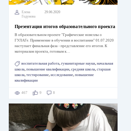
Елена
29.06.2020
Годунова
Презентация итогов образовательного проекта
В образовательном проекте "Графические новеллы о
ГУЛАГе. Применение в обучении и воспитании" 01.07.2020
наступает финальная фаза - представление его итогов. К
материалам проекта, готовым к…
воспитательная работа
,
гуманитарные науки
,
начальная
школа
,
повышение квалификации
,
средняя школа
,
старшая
школа
,
тестирование
,
исследование
,
повышение
квалификации
467
9
8