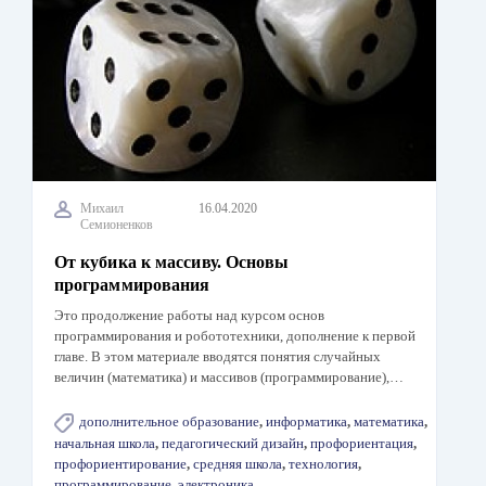
Михаил
16.04.2020
Семионенков
От кубика к массиву. Основы
программирования
Это продолжение работы над курсом основ
программирования и робототехники, дополнение к первой
главе. В этом материале вводятся понятия случайных
величин (математика) и массивов (программирование),…
дополнительное образование
,
информатика
,
математика
,
начальная школа
,
педагогический дизайн
,
профориентация
,
профориентирование
,
средняя школа
,
технология
,
программирование
,
электроника