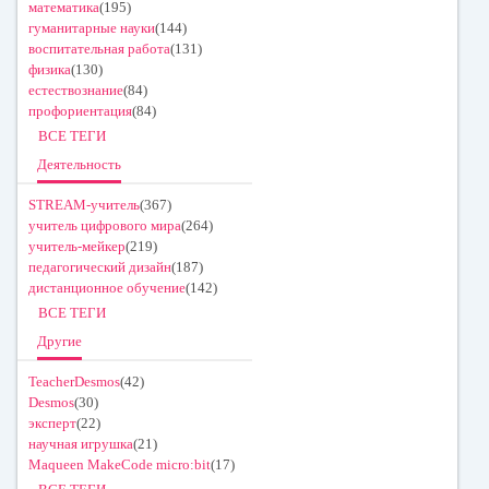
математика
(195)
гуманитарные науки
(144)
воспитательная работа
(131)
физика
(130)
естествознание
(84)
профориентация
(84)
ВСЕ ТЕГИ
Деятельность
STREAM-учитель
(367)
учитель цифрового мира
(264)
учитель-мейкер
(219)
педагогический дизайн
(187)
дистанционное обучение
(142)
ВСЕ ТЕГИ
Другие
TeacherDesmos
(42)
Desmos
(30)
эксперт
(22)
научная игрушка
(21)
Maqueen MakeCode micro:bit
(17)