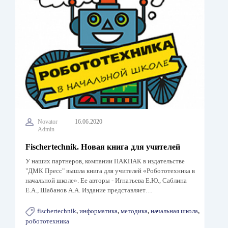
Novator
16.06.2020
Admin
Fischertechnik. Новая книга для учителей
У наших партнеров, компании ПАКПАК в издательстве
"ДМК Пресс" вышла книга для учителей «Робототехника в
начальной школе». Ее авторы - Игнатьева Е.Ю., Саблина
Е.А., Шабанов А.А. Издание представляет…
fischertechnik
,
информатика
,
методика
,
начальная школа
,
робототехника