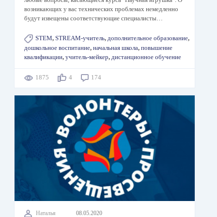
возникающих у вас технических проблемах немедленно
будут извещены соответствующие специалисты…
STEM
,
STREAM-учитель
,
дополнительное образование
,
дошкольное воспитание
,
начальная школа
,
повышение
квалификации
,
учитель-мейкер
,
дистанционное обучение
1875
4
174
Наталья
08.05.2020