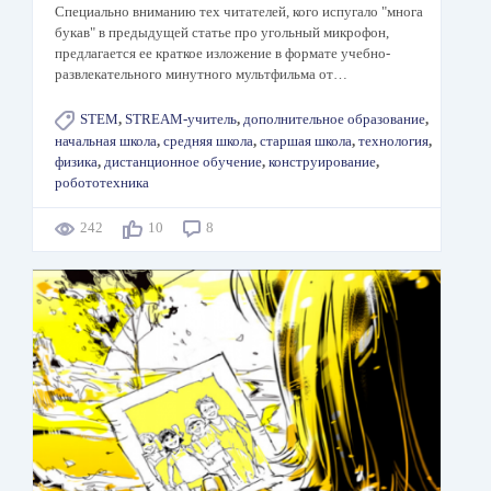
Специально вниманию тех читателей, кого испугало "многа
букав" в предыдущей статье про угольный микрофон,
предлагается ее краткое изложение в формате учебно-
развлекательного минутного мультфильма от…
STEM
,
STREAM-учитель
,
дополнительное образование
,
начальная школа
,
средняя школа
,
старшая школа
,
технология
,
физика
,
дистанционное обучение
,
конструирование
,
робототехника
242
10
8