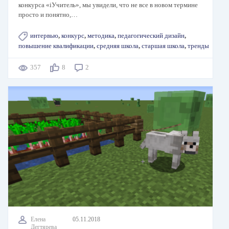
конкурса «iУчитель», мы увидели, что не все в новом термине
просто и понятно,…
интервью
,
конкурс
,
методика
,
педагогический дизайн
,
повышение квалификации
,
средняя школа
,
старшая школа
,
тренды
357
8
2
Елена
05.11.2018
Дегтярева