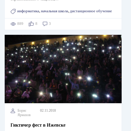
информатика
,
начальная школа
,
дистанционное обучение
889
8
3
Борис
02.11.2018
Ярмахов
Гиктичер фест в Ижевске