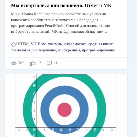
Мы испортили, а они починили. Отчет о МК
Мы с Ирина Кабанова решили совместными усилиями
напомнить сообществу о замечательной среде для
программирования PencilCode. Способ для напоминания
выбрали тривиальный: МК на Одиннадцатой научно-…
STEM
,
STREAM-учитель
,
информатика
,
средняя школа
,
технология
,
исследование
,
конференция
,
программирование
363
12
11