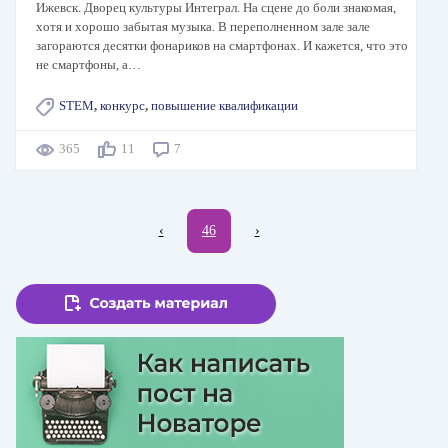
Ижевск. Дворец культуры Интеграл. На сцене до боли знакомая,
хотя и хорошо забытая музыка. В переполненном зале зале
загораются десятки фонариков на смартфонах. И кажется, что это
не смартфоны, а…
STEM
,
конкурс
,
повышение квалификации
365
11
7
Нумерация
←
‹
Текущая
46
Следующая
›
страниц
страница
страница