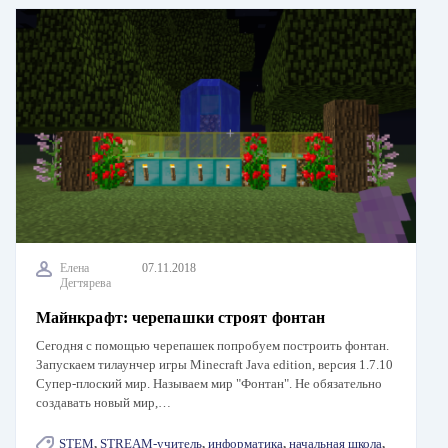
Елена
07.11.2018
Дегтярева
Майнкрафт: черепашки строят фонтан
Сегодня с помощью черепашек попробуем построить фонтан.
Запускаем тилаунчер игры Minecraft Java edition, версия 1.7.10
Супер-плоский мир. Называем мир "Фонтан". Не обязательно
создавать новый мир,…
STEM
,
STREAM-учитель
,
информатика
,
начальная школа
,