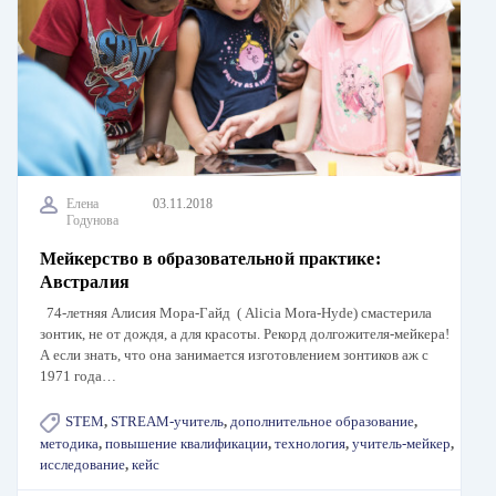
Елена
03.11.2018
Годунова
Мейкерство в образовательной практике:
Австралия
74-летняя Алисия Мора-Гайд ( Alicia Mora-Hyde) смастерила
зонтик, не от дождя, а для красоты. Рекорд долгожителя-мейкера!
А если знать, что она занимается изготовлением зонтиков аж с
1971 года…
STEM
,
STREAM-учитель
,
дополнительное образование
,
методика
,
повышение квалификации
,
технология
,
учитель-мейкер
,
исследование
,
кейс