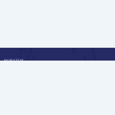
НОВАТОР
Коллективная блогоплатформа и площадка для профессионального
роста, обмена инновационными идеями и решениями, передачи
опыта и экспертной деятельности работников образования в
области современных стандартов и технологий.
Редакционная политика
Навигация
Новые пользователи
Публикации
Школа автора
Архив Галактики