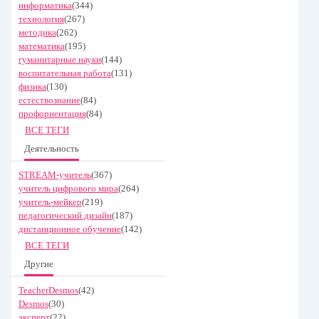
информатика
(344)
технология
(267)
методика
(262)
математика
(195)
гуманитарные науки
(144)
воспитательная работа
(131)
физика
(130)
естествознание
(84)
профориентация
(84)
ВСЕ ТЕГИ
Деятельность
STREAM-учитель
(367)
учитель цифрового мира
(264)
учитель-мейкер
(219)
педагогический дизайн
(187)
дистанционное обучение
(142)
ВСЕ ТЕГИ
Другие
TeacherDesmos
(42)
Desmos
(30)
эксперт
(22)