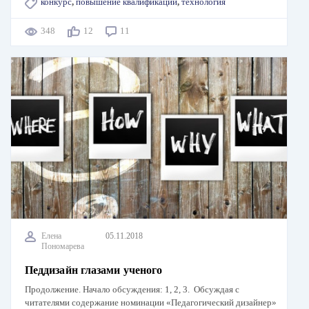
конкурс
,
повышение квалификации
,
технология
348
12
11
Елена
05.11.2018
Пономарева
Педдизайн глазами ученого
Продолжение. Начало обсуждения: 1, 2, 3. Обсуждая с
читателями содержание номинации «Педагогический дизайнер»