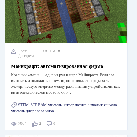
Елена
06.11.2018
Дегтярева
Майнкрафт: автоматизированная ферма
Красный камень — одна из руд в мире Майнкрафт. Если его
выкопать и положить на землю, он позволяет передавать
электрическую энергию между различными устройствами, как
нити электрической проволоки, и…
STEM
,
STREAM-учитель
,
информатика
,
начальная школа
,
учитель цифрового мира
7004
2
0