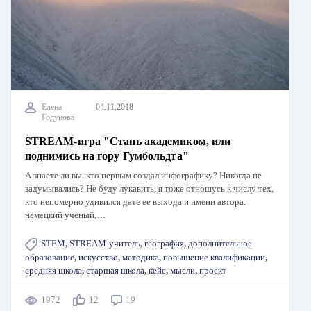
Елена
04.11.2018
Годунова
STREAM-игра "Стань академиком, или
поднимись на гору Гумбольдта"
А знаете ли вы, кто первым создал инфографику? Никогда не
задумывались? Не буду лукавить, я тоже отношусь к числу тех,
кто непомерно удивился дате ее выхода и имени автора:
немецкий ученый,…
STEM
,
STREAM-учитель
,
география
,
дополнительное
образование
,
искусство
,
методика
,
повышение квалификации
,
средняя школа
,
старшая школа
,
кейс
,
мысли
,
проект
1972
12
19