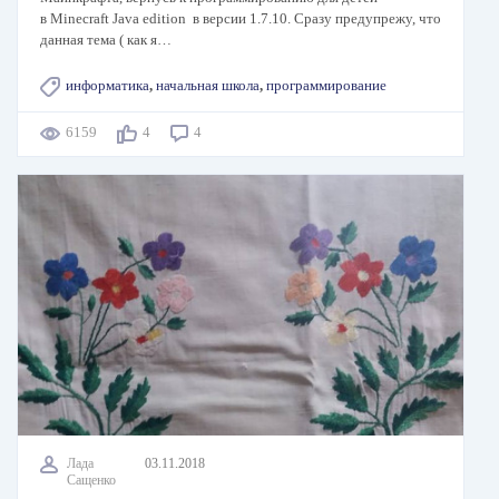
в Minecraft Java edition в версии 1.7.10. Сразу предупрежу, что
данная тема ( как я…
информатика
,
начальная школа
,
программирование
6159
4
4
Лада
03.11.2018
Сащенко