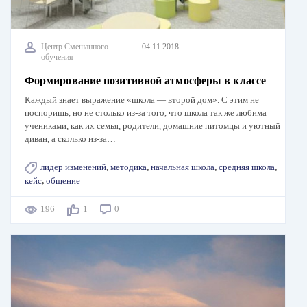
Центр Смешанного
04.11.2018
обучения
Формирование позитивной атмосферы в классе
Каждый знает выражение «школа — второй дом». С этим не
поспоришь, но не столько из-за того, что школа так же любима
учениками, как их семья, родители, домашние питомцы и уютный
диван, а сколько из-за…
лидер изменений
,
методика
,
начальная школа
,
средняя школа
,
кейс
,
общение
196
1
0