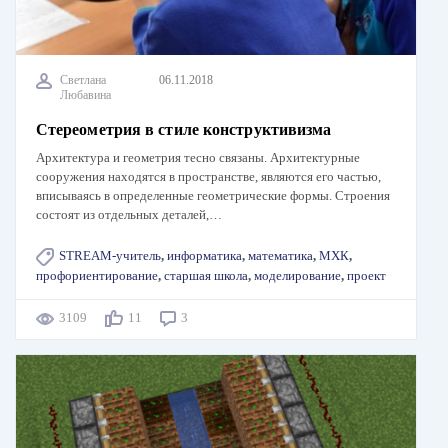
Светлана
06.11.2018
Любавина
Стереометрия в стиле конструктивизма
Архитектура и геометрия тесно связаны. Архитектурные
сооружения находятся в пространстве, являются его частью,
вписываясь в определенные геометрические формы. Строения
состоят из отдельных деталей,…
STREAM-учитель
,
информатика
,
математика
,
МХК
,
профориентирование
,
старшая школа
,
моделирование
,
проект
3109
11
3