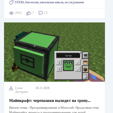
STEM
,
биология
,
начальная школа
,
исследование
2931
7
13
Елена
03.11.2018
Дегтярева
Майнкрафт: черепашки выходят на тропу...
Начало темы - Программирование в Minecraft. Продолжая тему
Майнкрафта, вернусь к программированию для детей