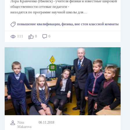
Лора Кравченко (Ижевск) - учителя физики и известные широкой
общественности сетевые педагоги -
находятся по программе научной школы для…
повышение квалификации
,
физика
,
вне стен классной комнаты
111
8
6
Nina
06.11.2018
Makarova