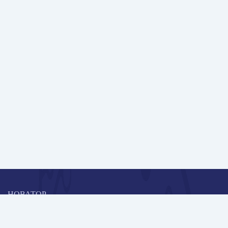
НОВАТОР
Коллективная блогоплатформа и площадка для профессионального
роста, обмена инновационными идеями и решениями, передачи
опыта и экспертной деятельности работников образования в