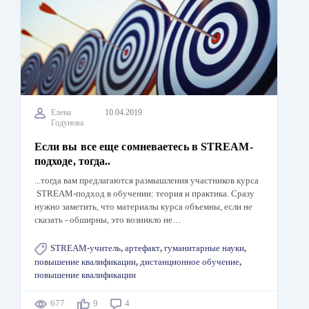
Елена
10.04.2019
Годунова
Если вы все еще сомневаетесь в STREAM-
подходе, тогда..
...тогда вам предлагаются размышления участников курса
STREAM-подход в обучении: теория и практика. Сразу
нужно заметить, что материалы курса объемны, если не
сказать - обширны, это возникло не…
STREAM-учитель
,
артефакт
,
гуманитарные науки
,
повышение квалификации
,
дистанционное обучение
,
повышение квалификации
677
9
4