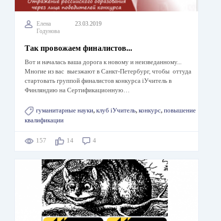
Елена
23.03.2019
Годунова
Так провожаем финалистов...
Вот и началась ваша дорога к новому и неизведанному...
Многие из вас выезжают в Санкт-Петербург, чтобы оттуда
стартовать группой финалистов конкурса iУчитель в
Финляндию на Сертификационную…
гуманитарные науки
,
клуб iУчитель
,
конкурс
,
повышение
квалификации
157
14
4