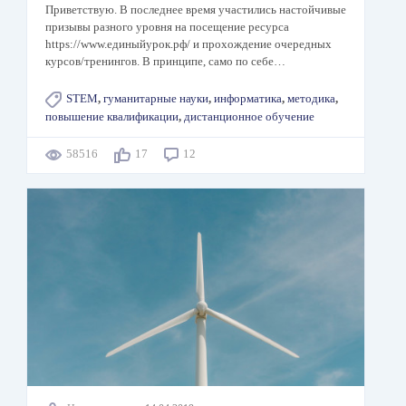
Приветствую. В последнее время участились настойчивые
призывы разного уровня на посещение ресурса
https://www.единыйурок.рф/ и прохождение очередных
курсов/тренингов. В принципе, само по себе…
STEM
,
гуманитарные науки
,
информатика
,
методика
,
повышение квалификации
,
дистанционное обучение
58516
17
12