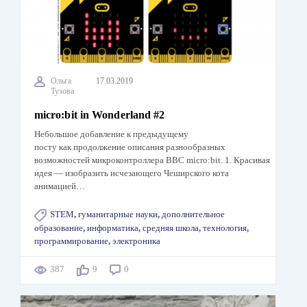
Ольга
17.03.2019
Тузова
micro:bit in Wonderland #2
Небольшое добавление к предыдущему
посту как продолжение описания разнообразных
возможностей микроконтроллера BBC micro:bit. 1. Красивая
идея — изобразить исчезающего Чеширского кота
анимацией…
STEM
,
гуманитарные науки
,
дополнительное
образование
,
информатика
,
средняя школа
,
технология
,
программирование
,
электроника
387
9
0