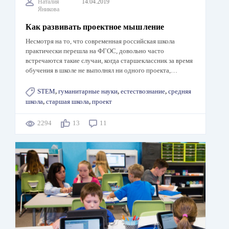
Наталия
14.04.2019
Яникова
Как развивать проектное мышление
Несмотря на то, что современная российская школа
практически перешла на ФГОС, довольно часто
встречаются такие случаи, когда старшеклассник за время
обучения в школе не выполнял ни одного проекта,…
STEM
,
гуманитарные науки
,
естествознание
,
средняя
школа
,
старшая школа
,
проект
2294
13
11