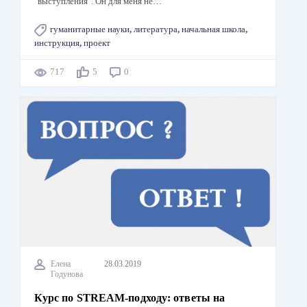
"выступления". Он для меня не…
гуманитарные науки
,
литература
,
начальная школа
,
инструкция
,
проект
717
5
0
Елена
28.03.2019
Годунова
Курс по STREAM-подходу: ответы на