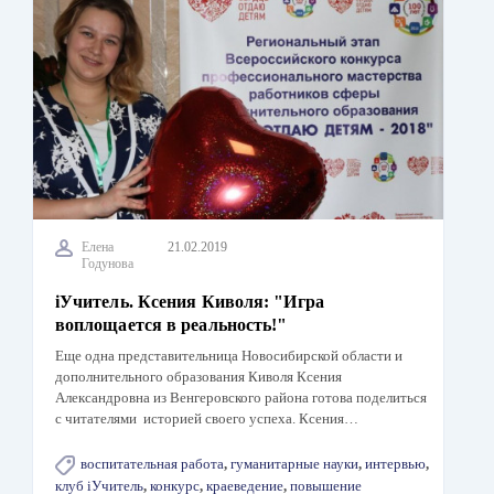
Елена
21.02.2019
Годунова
iУчитель. Ксения Киволя: "Игра
воплощается в реальность!"
Еще одна представительница Новосибирской области и
дополнительного образования Киволя Ксения
Александровна из Венгеровского района готова поделиться
с читателями историей своего успеха. Ксения…
воспитательная работа
,
гуманитарные науки
,
интервью
,
клуб iУчитель
,
конкурс
,
краеведение
,
повышение