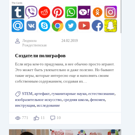
Людмила
24.02.2019
Рождественская
Создатели полиграфов
Если игра кем-то придумана, в нее обычно просто играют.
Это может быть увлекательно и даже полезно. Но бывают
такие игры, которые интересно еще и наполнять своим
собственным содержанием, создавая их…
STEM
,
артефакт
,
гуманитарные науки
,
естествознание
,
изобразительное искусство
,
средняя школа
,
феномен
,
инструкция
,
исследование
771
11
10