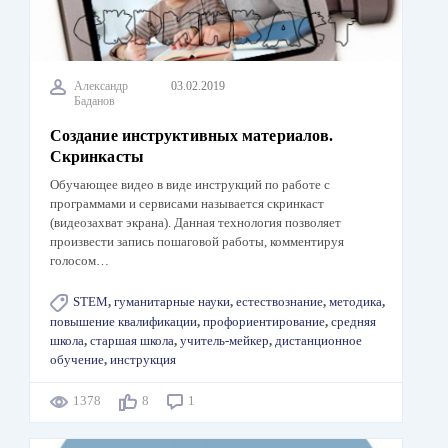
Александр
03.02.2019
Баданов
Создание инструктивных материалов.
Скринкасты
Обучающее видео в виде инструкций по работе с
программами и сервисами называется скринкаст
(видеозахват экрана). Данная технология позволяет
произвести запись пошаговой работы, комментируя
голосом…
STEM
,
гуманитарные науки
,
естествознание
,
методика
,
повышение квалификации
,
профориентирование
,
средняя
школа
,
старшая школа
,
учитель-мейкер
,
дистанционное
обучение
,
инструкция
1378
8
1