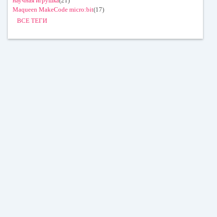
научная игрушка
(21)
Maqueen MakeCode micro:bit
(17)
ВСЕ ТЕГИ