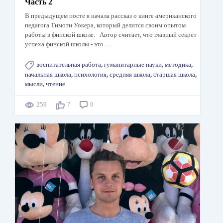
Часть 2
В предыдущем посте я начала рассказ о книге американского
педагога Тимоти Уокера, который делится своим опытом
работы в финской школе. Автор считает, что главный секрет
успеха финской школы - это…
воспитательная работа
,
гуманитарные науки
,
методика
,
начальная школа
,
психология
,
средняя школа
,
старшая школа
,
мысли
,
чтение
259
7
0