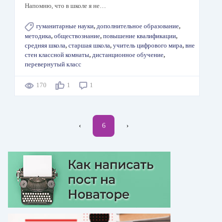
Напомню, что в школе я не…
гуманитарные науки
,
дополнительное образование
,
методика
,
обществознание
,
повышение квалификации
,
средняя школа
,
старшая школа
,
учитель цифрового мира
,
вне
стен классной комнаты
,
дистанционное обучение
,
перевернутый класс
170
1
1
Нумерация
←
‹
Текущая
6
Следующая
›
страниц
страница
страница