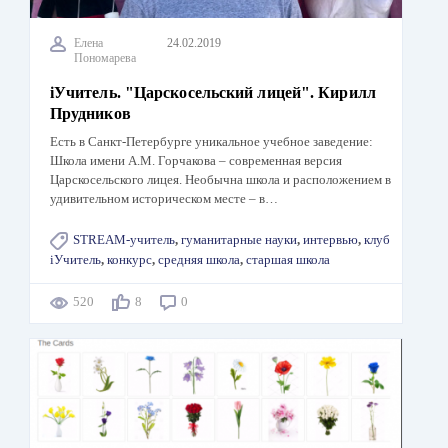
Елена
24.02.2019
Пономарева
iУчитель. "Царскосельский лицей". Кирилл
Прудников
Есть в Санкт-Петербурге уникальное учебное заведение:
Школа имени А.М. Горчакова – современная версия
Царскосельского лицея. Необычна школа и расположением в
удивительном историческом месте – в…
STREAM-учитель
,
гуманитарные науки
,
интервью
,
клуб
iУчитель
,
конкурс
,
средняя школа
,
старшая школа
520
8
0