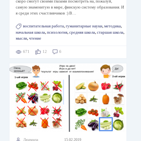
скоро смогут своими глазами посмотреть на, пожалуй,
самую знаменитую в мире, финскую систему образования. И
я среди этих счастливчиков :) В…
воспитательная работа
,
гуманитарные науки
,
методика
,
начальная школа
,
психология
,
средняя школа
,
старшая школа
,
мысли
,
чтение
671
12
6
Людмила
15.02.2019