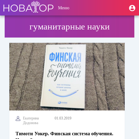
Перейти
User
М
Меню
к
Toggle
п
account
основному
navigation
содержанию
menu
гуманитарные науки
Екатерина
01.03.2019
Додонова
Тимоти Уокер. Финская система обучения.