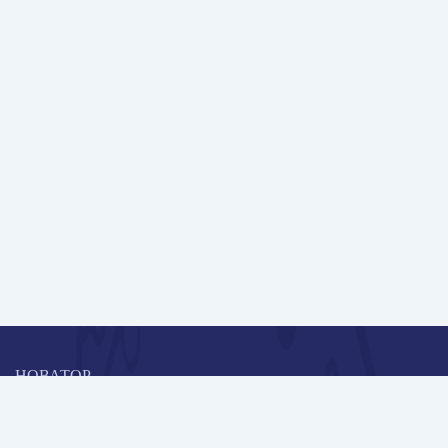
НОВАТОР
Коллективная блогоплатформа и площадка для профессионального
роста, обмена инновационными идеями и решениями, передачи
опыта и экспертной деятельности работников образования в