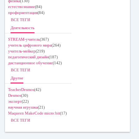
физика
(130)
естествознание
(84)
профориентация
(84)
ВСЕ ТЕГИ
Деятельность
STREAM-учитель
(367)
учитель цифрового мира
(264)
учитель-мейкер
(219)
педагогический дизайн
(187)
дистанционное обучение
(142)
ВСЕ ТЕГИ
Другие
TeacherDesmos
(42)
Desmos
(30)
эксперт
(22)
научная игрушка
(21)
Maqueen MakeCode micro:bit
(17)
ВСЕ ТЕГИ