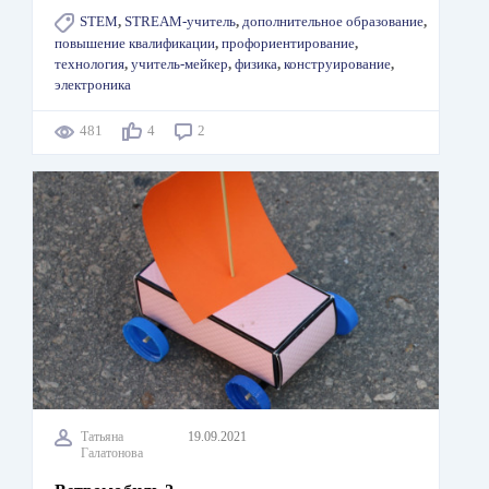
STEM
,
STREAM-учитель
,
дополнительное образование
,
повышение квалификации
,
профориентирование
,
технология
,
учитель-мейкер
,
физика
,
конструирование
,
электроника
481
4
2
Татьяна
19.09.2021
Галатонова