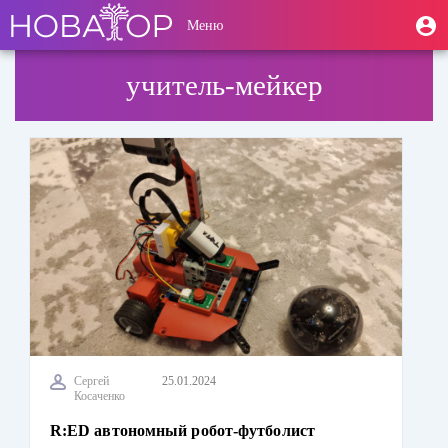
Перейти
User
М
Меню
к
Toggle
п
account
основному
navigation
содержанию
menu
учитель-мейкер
Сергей
25.01.2024
Косаченко
R:ED автономный робот-футболист