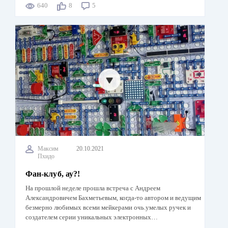
640
8
5
Максим
20.10.2021
Пхидо
Фан-клуб, ау?!
На прошлой неделе прошла встреча с Андреем
Александровичем Бахметьевым, когда-то автором и ведущим
безмерно любимых всеми мейкерами очь.умелых ручек и
создателем серии уникальных электронных…