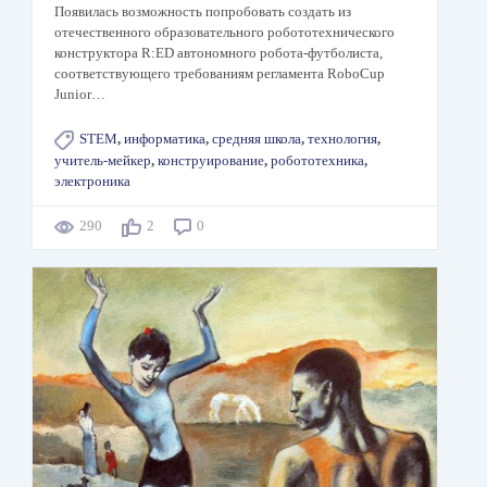
Появилась возможность попробовать создать из
отечественного образовательного робототехнического
конструктора R:ED автономного робота-футболиста,
соответствующего требованиям регламента RoboCup
Junior…
STEM
,
информатика
,
средняя школа
,
технология
,
учитель-мейкер
,
конструирование
,
робототехника
,
электроника
290
2
0