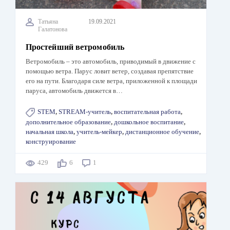
Татьяна
19.09.2021
Галатонова
Простейший ветромобиль
Ветромобиль – это автомобиль, приводимый в движение с
помощью ветра. Парус ловит ветер, создавая препятствие
его на пути. Благодаря силе ветра, приложенной к площади
паруса, автомобиль движется в…
STEM
,
STREAM-учитель
,
воспитательная работа
,
дополнительное образование
,
дошкольное воспитание
,
начальная школа
,
учитель-мейкер
,
дистанционное обучение
,
конструирование
429
6
1