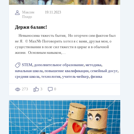
Максим
19.11.2023
Пхидо
Держи баланс!
Невыносима тяжесть бытия, Но огорчен сим фактом был
не Я. © MaxNb Поговорить хотел я с вами, друзья мои, о
существовании в поле сил тяжести в цирке и в обычной
жизни. Основным навыком,…
STEM
,
дополнительное образование
,
методика
,
начальная школа
,
повышение квалификации
,
семейный досуг
,
средняя школа
,
технология
,
учитель-мейкер
,
физика
273
3
0