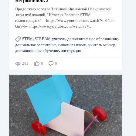
Ветромобиль 2
Продолжаю вслед за Татьяной Ивановной Невидимовой
цикл публикаций “История России в STEM-
иллюстрациях”. https://www.youtube.com/watch?v=04n4-
GnV-lw https://www.youtube.com/watch?v=…
STEM
,
STREAM-учитель
,
дополнительное образование
,
дошкольное воспитание
,
начальная школа
,
учитель-мейкер
,
дистанционное обучение
,
инструкция
292
8
0