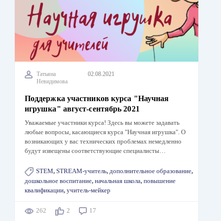
Татьяна
02.08.2021
Невидимова
Поддержка участников курса "Научная
игрушка" август-сентябрь 2021
Уважаемые участники курса! Здесь вы можете задавать
любые вопросы, касающиеся курса "Научная игрушка". О
возникающих у вас технических проблемах немедленно
будут извещены соответствующие специалисты…
STEM
,
STREAM-учитель
,
дополнительное образование
,
дошкольное воспитание
,
начальная школа
,
повышение
квалификации
,
учитель-мейкер
262
2
17