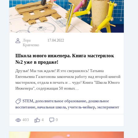
Лора
17.04.2022
Кравченко
Школа юного инженера. Книга мастерилок
№2 уже в продаже!
Друзья! Мы так ждали! И это свершилось! Татьяна
Евгеньевна Галатонова закончила работу над второй книгой
мастерилок, отдала в печать и ... чудо! Книга "Школа Юного
Инженера", содержащая 50 новых…
STEM
,
дополнительное образование
,
дошкольное
воспитание
,
начальная школа
,
учитель-мейкер
,
эксперимент
403
4
0