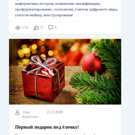
информатика
,
история
,
повышение квалификации
,
профориентирование
,
технология
,
учитель цифрового мира
,
учитель-мейкер
,
конструирование
156
6
0
Лора
25.12.2020
Кравченко
Первый подарок под ёлочку!