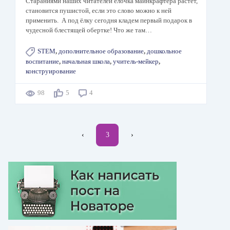
Стараниями наших читателей ёлочка майнкрафтера растет,
становится пушистой, если это слово можно к ней
применить. А под ёлку сегодня кладем первый подарок в
чудесной блестящей обертке! Что же там…
STEM
,
дополнительное образование
,
дошкольное
воспитание
,
начальная школа
,
учитель-мейкер
,
конструирование
98
5
4
Нумерация
←
‹
Текущая
3
Следующая
›
страниц
страница
страница