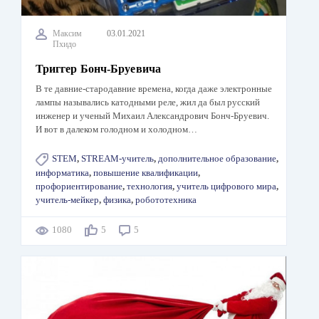
Максим
03.01.2021
Пхидо
Триггер Бонч-Бруевича
В те давние-стародавние времена, когда даже электронные
лампы назывались катодными реле, жил да был русский
инженер и ученый Михаил Александрович Бонч-Бруевич.
И вот в далеком голодном и холодном…
STEM
,
STREAM-учитель
,
дополнительное образование
,
информатика
,
повышение квалификации
,
профориентирование
,
технология
,
учитель цифрового мира
,
учитель-мейкер
,
физика
,
робототехника
1080
5
5