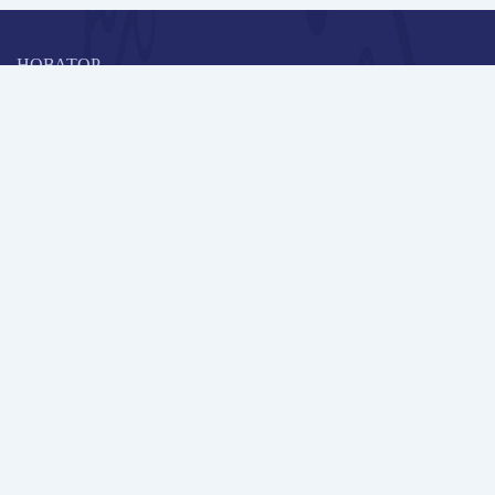
НОВАТОР
Коллективная блогоплатформа и площадка для профессионального
роста, обмена инновационными идеями и решениями, передачи
опыта и экспертной деятельности работников образования в
области современных стандартов и технологий.
Редакционная политика
Навигация
Новые пользователи
Публикации
Школа автора
Архив Галактики
Дискуссии
Участники
Партнерам
Контакты
Всего пользователей: