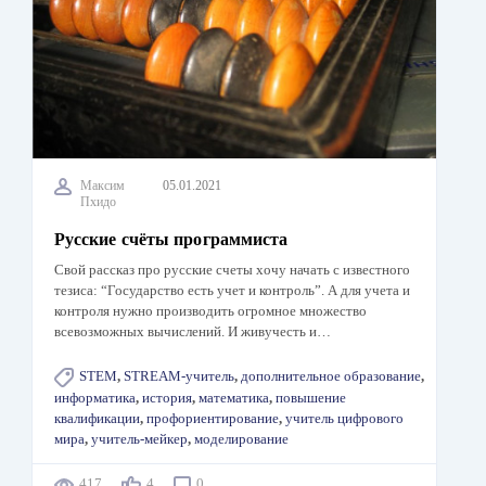
Максим
05.01.2021
Пхидо
Русские счёты программиста
Свой рассказ про русские счеты хочу начать с известного
тезиса: “Государство есть учет и контроль”. А для учета и
контроля нужно производить огромное множество
всевозможных вычислений. И живучесть и…
STEM
,
STREAM-учитель
,
дополнительное образование
,
информатика
,
история
,
математика
,
повышение
квалификации
,
профориентирование
,
учитель цифрового
мира
,
учитель-мейкер
,
моделирование
417
4
0