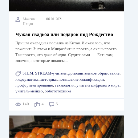
Максим
06.01.2021
Пхидо
Чужая свадьба или подарок под Рождество
Пришла очередная посылка из Китая. И оказалось, что
поженить Знатока и Микро:бит не просто, а очень просто.
Так просто, что даже обидно. Судите сами. Есть там,
конечно, некоторые нюансы,…
STEM
,
STREAM-учитель
,
дополнительное образование
,
информатика
,
методика
,
повышение квалификации
,
профориентирование
,
технология
,
учитель цифрового мира
,
учитель-мейкер
,
робототехника
140
4
5