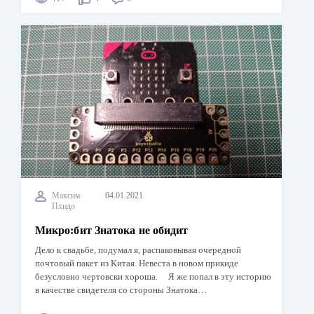
Максим
04.01.2021
Пхидо
Микро:бит Знатока не обидит
Дело к свадьбе, подумал я, распаковывая очередной
почтовый пакет из Китая. Невеста в новом прикиде
безусловно чертовски хороша. Я же попал в эту историю
в качестве свидетеля со стороны Знатока…