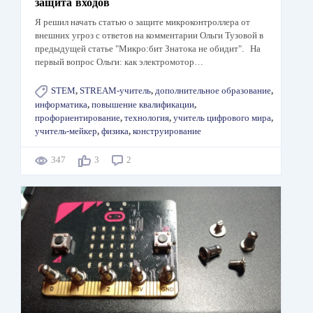
защита входов
Я решил начать статью о защите микроконтроллера от
внешних угроз с ответов на комментарии Ольги Тузовой в
предыдущей статье "Микро:бит Знатока не обидит". На
первый вопрос Ольги: как электромотор…
STEM
,
STREAM-учитель
,
дополнительное образование
,
информатика
,
повышение квалификации
,
профориентирование
,
технология
,
учитель цифрового мира
,
учитель-мейкер
,
физика
,
конструирование
347
3
2