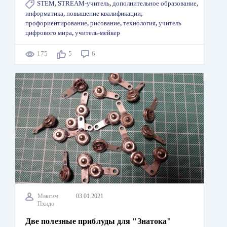
STEM
,
STREAM-учитель
,
дополнительное образование
,
информатика
,
повышение квалификации
,
профориентирование
,
рисование
,
технология
,
учитель
цифрового мира
,
учитель-мейкер
175
5
6
Максим
03.01.2021
Пхидо
Две полезные приблуды для "Знатока"