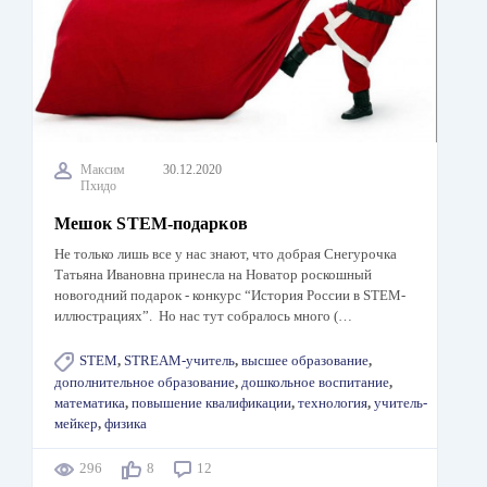
Максим
30.12.2020
Пхидо
Мешок STEM-подарков
Не только лишь все у нас знают, что добрая Снегурочка
Татьяна Ивановна принесла на Новатор роскошный
новогодний подарок - конкурс “История России в STEM-
иллюстрациях”. Но нас тут собралось много (…
STEM
,
STREAM-учитель
,
высшее образование
,
дополнительное образование
,
дошкольное воспитание
,
математика
,
повышение квалификации
,
технология
,
учитель-
мейкер
,
физика
296
8
12