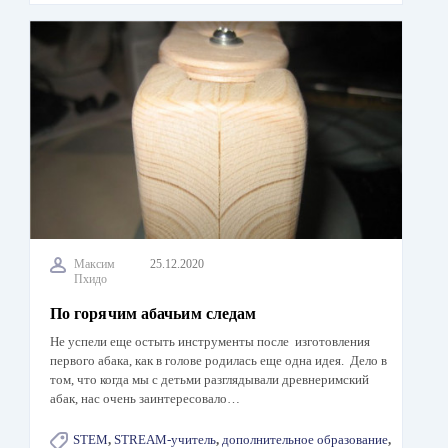
Максим
25.12.2020
Пхидо
По горячим абачьим следам
Не успели еще остыть инструменты после изготовления
первого абака, как в голове родилась еще одна идея. Дело в
том, что когда мы с детьми разглядывали древнеримский
абак, нас очень заинтересовало…
STEM
,
STREAM-учитель
,
дополнительное образование
,