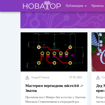
Перейти
User
Публикации
Проекты
к
основному
account
содержанию
menu
Андрей Рожков
07.01.2021
Ол
Мастерим переходник micro:bit ->
Дед 
Знаток
приг
Прочитав пост Микро:бит в гостях у Знатока
Когда 
Михаила Семионенкова в очередной раз
части 