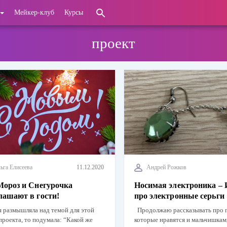
Мейкер-клуб
Курсы
проект
ьга Елисеева
11.12.2020
Андрей Рожков
Мороз и Снегурочка
Носимая электроника – 
лашают в гости!
про электронные серьги
я размышляла над темой для этой
Продолжаю рассказывать про 
проекта, то подумала: “Какой же
которые нравятся и мальчишкам,