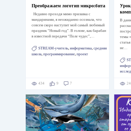
Преображаем логотип микро:бита
Урок
комп
Недавно проходя мимо прилавка с
мандаринами, я неожиданно осознала, что
В данн
совсем скоро наступит мой самый любимый
расска
праздник “Новый год”. В голове, как барабан
постр
в известной передачи “Поле чудес”,…
темы «
статья
не…
STREAM-учитель
,
информатика
,
средняя
школа
,
программирование
,
проект
S
инфор
иссле
434
9
7
2