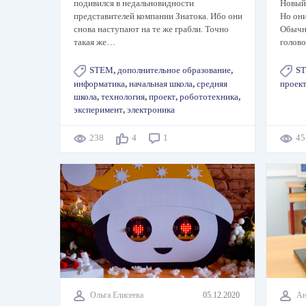
подивился в недальновидности
Новый
представителей компании Знатока. Ибо они
Но он
снова наступают на те же грабли. Точно
Обычно
такая же…
голов
STEM
,
дополнительное образование
,
S
информатика
,
начальная школа
,
средняя
проек
школа
,
технология
,
проект
,
робототехника
,
эксперимент
,
электроника
238
4
1
4
Ольга Елисеева
05.12.2020
Ан