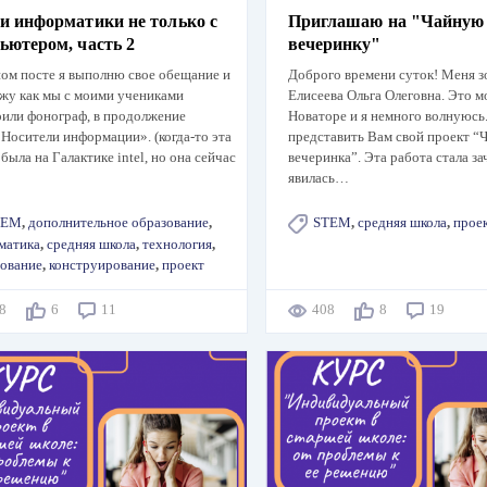
и информатики не только с
Приглашаю на "Чайную
ьютером, часть 2
вечеринку"
ом посте я выполню свое обещание и
Доброго времени суток! Меня з
жу как мы с моими учениками
Елисеева Ольга Олеговна. Это м
оили фонограф, в продолжение
Новаторе и я немного волнуюсь
Носители информации». (когда-то эта
представить Вам свой проект “
 была на Галактике intel, но она сейчас
вечеринка”. Эта работа стала за
явилась…
TEM
,
дополнительное образование
,
STEM
,
средняя школа
,
прое
матика
,
средняя школа
,
технология
,
дование
,
конструирование
,
проект
48
6
11
408
8
19