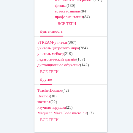
физика
(130)
естествознание
(84)
профориентация
(84)
ВСЕ ТЕГИ
Деятельность
STREAM-учитель
(367)
учитель цифрового мира
(264)
учитель-мейкер
(219)
педагогический дизайн
(187)
дистанционное обучение
(142)
ВСЕ ТЕГИ
Другие
TeacherDesmos
(42)
Desmos
(30)
эксперт
(22)
научная игрушка
(21)
Maqueen MakeCode micro:bit
(17)
ВСЕ ТЕГИ