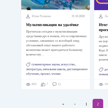
Юлия Рязанова
31.10.2020
Ло
Мультипликация на удалёнке
Итог
прое
Прочитала сегодня о мультипликации
средствами ppt и поняла, что в современных
Друзья
условиях, связанных со всеобщей эпид
на пор
обстановкой опыт нашего рабочего
подвес
коллектива может пригодиться большому
Курс 
количеству…
школе.
решен
гуманитарные науки
,
искусство
,
литература
,
начальная школа
,
дистанционное
до
обучение
,
проект
,
чтение
повыш
893
7
12
1
Нумерация
Первая
«
←
‹
Page
1
Текущ
2
страниц