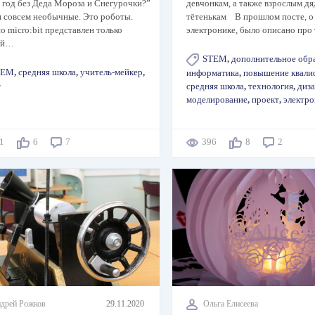
 год без Деда Мороза и Снегурочки?”
девчонкам, а также взрослым дя
и совсем необычные. Это роботы.
тётенькам В прошлом посте, о
 micro:bit представлен только
электронике, было описано про 
ой…
STEM
,
дополнительное обр
TEM
,
средняя школа
,
учитель-мейкер
,
информатика
,
повышение квали
т
средняя школа
,
технология
,
диз
моделирование
,
проект
,
электро
51
6
7
396
8
2
дрей Рожков
29.11.2020
Ольга Елисеева