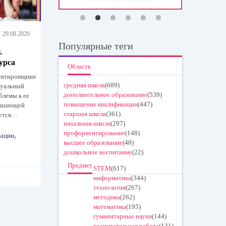
29.08.2020
Популярные теги
.
урса
Область
оектировщики
средняя школа
(689)
дуальный
дополнительное образование
(539)
блемы к ее
повышение квалификации
(447)
ершающей
старшая школа
(361)
оется…
начальная школа
(297)
профориентирование
(148)
кации
,
высшее образование
(48)
дошкольное воспитание
(22)
Предмет
STEM
(617)
информатика
(344)
технология
(267)
методика
(262)
математика
(195)
гуманитарные науки
(144)
воспитательная работа
(131)