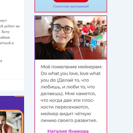
Статистика приглашений
овут
ой дебют на
. Хочу
Чайная
чётной и
кт