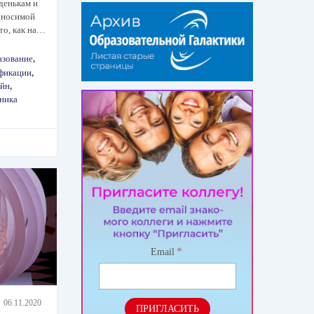
денькам и
 носимой
то, как на…
азование
,
фикации
,
айн
,
ника
*
Email
06.11.2020
ПРИГЛАСИТЬ