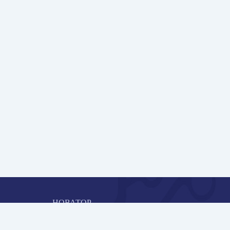
НОВАТОР
Коллективная блогоплатформа и площадка для
профессионального роста, обмена инновационными идеями 