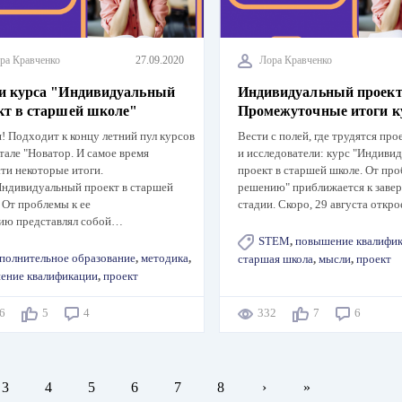
ра Кравченко
27.09.2020
Лора Кравченко
и курса "Индивидуальный
Индивидуальный проект
кт в старшей школе"
Промежуточные итоги к
! Подходит к концу летний пул курсов
Вести с полей, где трудятся пр
тале "Новатор. И самое время
и исследователи: курс "Индиви
ти некоторые итоги.
проект в старшей школе. От про
Индивидуальный проект в старшей
решению" приближается к зав
 От проблемы к ее
стадии. Скоро, 29 августа откр
ию представлял собой…
STEM
,
повышение квалифи
полнительное образование
,
методика
,
старшая школа
,
мысли
,
проект
ение квалификации
,
проект
96
5
4
332
7
6
ая
Page
3
Page
4
Page
5
Page
6
Page
7
Page
8
Следующая
›
Последняя
»