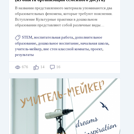
В названии представленного материала упоминаются два
образовательных феномена, которые требуют пояснения.
Вступление Культурные практики в дошкольном
образовании представляют собой различные виды…
STEM
,
воспитательная работа
,
дополнительное
образование
,
дошкольное воспитание
,
начальная школа
,
учитель-мейкер
,
вне стен классной комнаты
,
проект
,
результаты
676
14
16