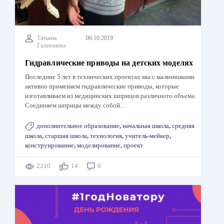
Татьяна
06.10.2019
Галатонова
Гидравлические приводы на детских моделях
Последние 5 лет в технических проектах мы с мальчишками
активно применяем гидравлические приводы, которые
изготавливаем из медицинских шприцов различного объема.
Соединяем шприцы между собой…
дополнительное образование
,
начальная школа
,
средняя
школа
,
старшая школа
,
технология
,
учитель-мейкер
,
конструирование
,
моделирование
,
проект
2210
14
6