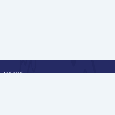
НОВАТОР
Коллективная блогоплатформа и площадка для профессионального
роста, обмена инновационными идеями и решениями, передачи
опыта и экспертной деятельности работников образования в
области современных стандартов и технологий.
Редакционная политика
Навигация
Новые пользователи