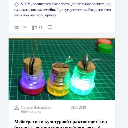
STEM
,
воспитательная работа
,
дошкольное воспитание
,
начальная школа
,
семейный досуг
,
учитель-мейкер
,
вне стен
классной комнаты
,
проект
185
11
3
Наталья Николаевна
08.06.2019
Котельникова
Мейкерство в культурной практике детства
(из опыта организации семейного досуга)