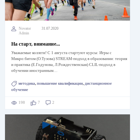
Novator
31.07.2020
Admin
На старт, внимание...
Уважаемые коллеги! С 1 августа стартуют курсы: Игры с
Микро:битом (О.Тузова) STREAM-подход в образовании: теория
и практика (Е.Годунова, Л.Рождественская) CLIL-подход в
обучении иностранным…
методика
,
повышение квалификации
,
дистанционное
обучение
198
7
2