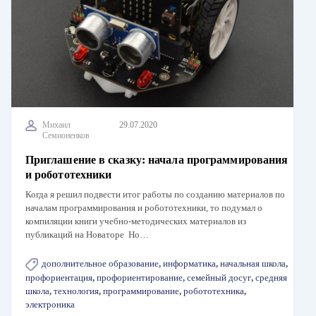
Михаил
29.07.2020
Семионенков
Приглашение в сказку: начала программирования
и робототехники
Когда я решил подвести итог работы по созданию материалов по
началам программирования и робототехники, то подумал о
компиляции книги учебно-методических материалов из
публикаций на Новаторе Но…
дополнительное образование
,
информатика
,
начальная школа
,
профориентация
,
профориентирование
,
семейный досуг
,
средняя
школа
,
технология
,
программирование
,
робототехника
,
электроника