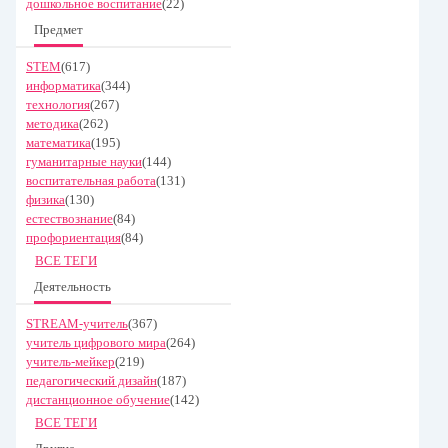
дошкольное воспитание
(22)
Предмет
STEM
(617)
информатика
(344)
технология
(267)
методика
(262)
математика
(195)
гуманитарные науки
(144)
воспитательная работа
(131)
физика
(130)
естествознание
(84)
профориентация
(84)
ВСЕ ТЕГИ
Деятельность
STREAM-учитель
(367)
учитель цифрового мира
(264)
учитель-мейкер
(219)
педагогический дизайн
(187)
дистанционное обучение
(142)
ВСЕ ТЕГИ