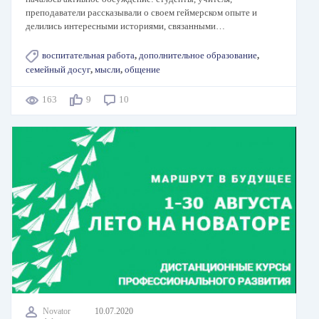
преподаватели рассказывали о своем геймерском опыте и
делились интересными историями, связанными…
воспитательная работа
,
дополнительное образование
,
семейный досуг
,
мысли
,
общение
163
9
10
Novator
10.07.2020