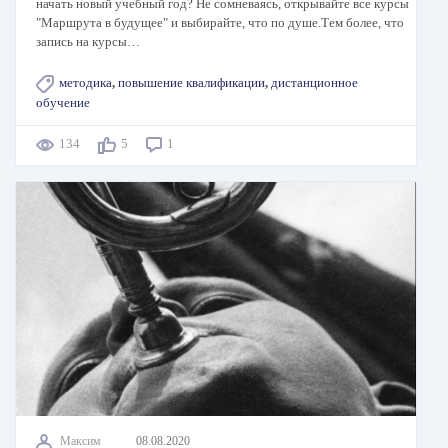
начать новый учебный год? Не сомневаясь, открывайте все курсы
"Маршрута в будущее" и выбирайте, что по душе.Тем более, что
запись на курсы…
методика
,
повышение квалификации
,
дистанционное
обучение
134
5
1
Максим
08.08.2020