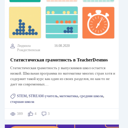
Людмила
16.08.2020
Рождественская
Статистическая грамотность в TeacherDesmos
Статистическая грамотность у выпускников школ остается
низкой. Школьная программа по математике многих стран хотя и
содержит такой курс как один из своих разделов, но как-то не
дает ни современных…
STEM
,
STREAM-учитель
,
математика
,
средняя школа
,
старшая школа
389
4
3