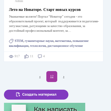
Admin
Лето на Новаторе. Старт новых курсов
Уважаемые коллеги! Портал “Новатор” сегодня - это
образовательный проект, который поддерживается педагогами-
энтузиастами, ратующими за качество образования, за
достойный профессиональный контент, за…
STEM
,
гуманитарные науки
,
математика
,
повышение
квалификации
,
технология
,
дистанционное обучение
917
11
4
Нумерация
←
‹
Текущая
12
Следующая
›
страниц
страница
страница