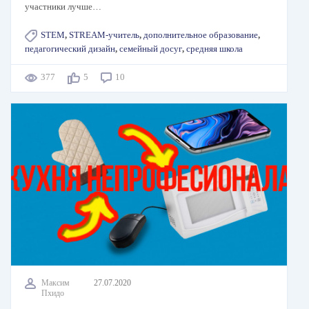
участники лучше…
STEM
,
STREAM-учитель
,
дополнительное образование
,
педагогический дизайн
,
семейный досуг
,
средняя школа
377
5
10
Максим
27.07.2020
Пхидо