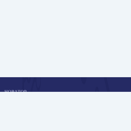
НОВАТОР
Коллективная блогоплатформа и площадка для профессионального
роста, обмена инновационными идеями и решениями, передачи
опыта и экспертной деятельности работников образования в
области современных стандартов и технологий.
Редакционная политика