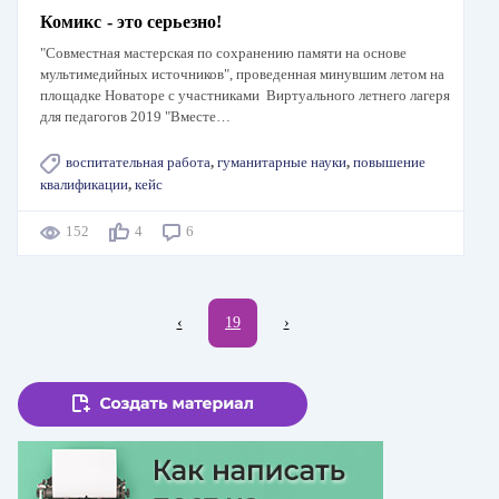
Комикс - это серьезно!
"Совместная мастерская по сохранению памяти на основе
мультимедийных источников", проведенная минувшим летом на
площадке Новаторе с участниками Виртуального летнего лагеря
для педагогов 2019 "Вместе…
воспитательная работа
,
гуманитарные науки
,
повышение
квалификации
,
кейс
152
4
6
Нумерация
←
‹
Текущая
19
Следующая
›
страниц
страница
страница