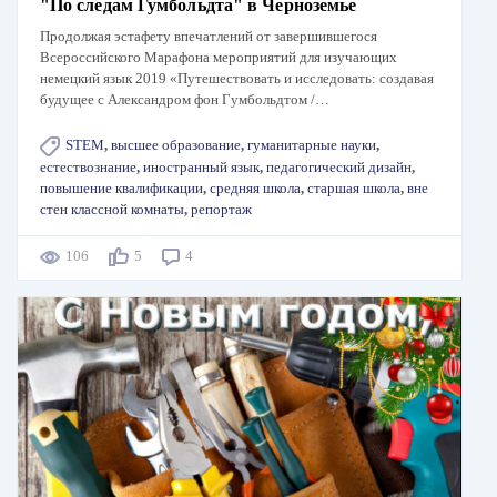
"По следам Гумбольдта" в Черноземье
Продолжая эстафету впечатлений от завершившегося
Всероссийского Марафона мероприятий для изучающих
немецкий язык 2019 «Путешествовать и исследовать: создавая
будущее с Александром фон Гумбольдтом /…
STEM
,
высшее образование
,
гуманитарные науки
,
естествознание
,
иностранный язык
,
педагогический дизайн
,
повышение квалификации
,
средняя школа
,
старшая школа
,
вне
стен классной комнаты
,
репортаж
106
5
4