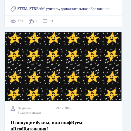
STEM
,
STREAM-учитель
,
дополнительное образование
351
7
19
Людмила
29.12.2019
Рождественская
Пляшущие буквы, или шифRуем
пRеобRазования!