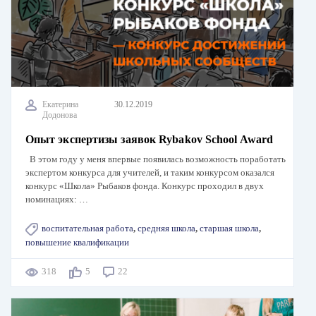
Екатерина
30.12.2019
Додонова
Опыт экспертизы заявок Rybakov School Award
В этом году у меня впервые появилась возможность поработать
экспертом конкурса для учителей, и таким конкурсом оказался
конкурс «Школа» Рыбаков фонда. Конкурс проходил в двух
номинациях: …
воспитательная работа
,
средняя школа
,
старшая школа
,
повышение квалификации
318
5
22