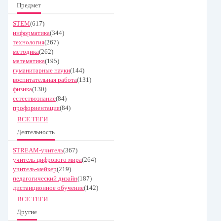
Предмет
STEM
(617)
информатика
(344)
технология
(267)
методика
(262)
математика
(195)
гуманитарные науки
(144)
воспитательная работа
(131)
физика
(130)
естествознание
(84)
профориентация
(84)
ВСЕ ТЕГИ
Деятельность
STREAM-учитель
(367)
учитель цифрового мира
(264)
учитель-мейкер
(219)
педагогический дизайн
(187)
дистанционное обучение
(142)
ВСЕ ТЕГИ
Другие