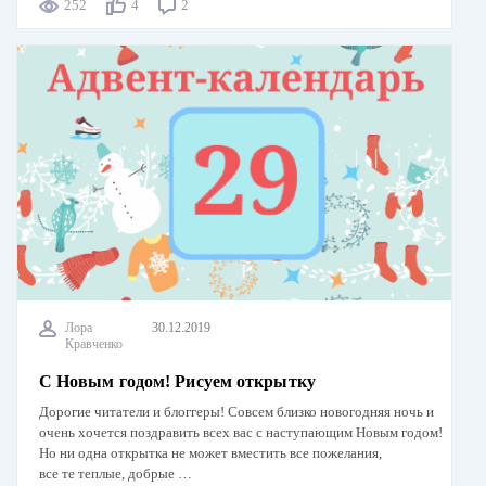
252
4
2
Лора
30.12.2019
Кравченко
С Новым годом! Рисуем открытку
Дорогие читатели и блоггеры! Совсем близко новогодняя ночь и
очень хочется поздравить всех вас с наступающим Новым годом!
Но ни одна открытка не может вместить все пожелания,
все те теплые, добрые …