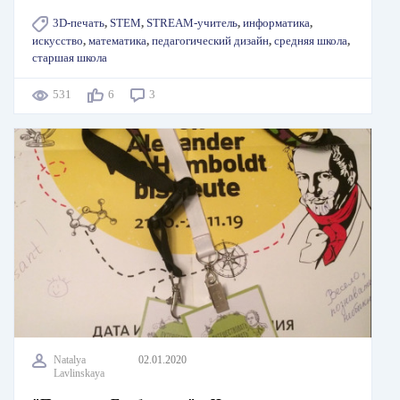
3D-печать
,
STEM
,
STREAM-учитель
,
информатика
,
искусство
,
математика
,
педагогический дизайн
,
средняя школа
,
старшая школа
531
6
3
Natalya
02.01.2020
Lavlinskaya