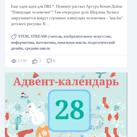
Еще одна идея для DBL*. Помните рассказ Артура Конан Дойла
"Пляшущие человечки"? Там очередное дело Шерлока Холмса
закручивается вокруг странных пляшущих человечков - "как бы"
детского рисунка. В…
STEM
,
STREAM-учитель
,
изобразительное искусство
,
информатика
,
математика
,
начальная школа
,
педагогический
дизайн
,
средняя школа
1130
5
8