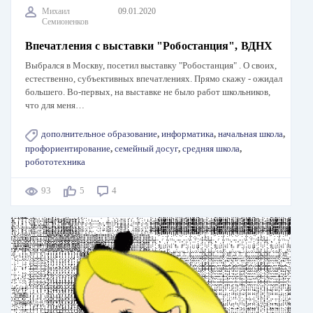
Михаил
09.01.2020
Семионенков
Впечатления с выставки "Робостанция", ВДНХ
Выбрался в Москву, посетил выставку "Робостанция" . О своих,
естественно, субъективных впечатлениях. Прямо скажу - ожидал
большего. Во-первых, на выставке не было работ школьников,
что для меня…
дополнительное образование
,
информатика
,
начальная школа
,
профориентирование
,
семейный досуг
,
средняя школа
,
робототехника
93
5
4