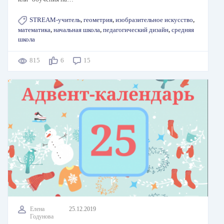
STREAM-учитель
,
геометрия
,
изобразительное искусство
,
математика
,
начальная школа
,
педагогический дизайн
,
средняя
школа
815
6
15
Елена
25.12.2019
Годунова