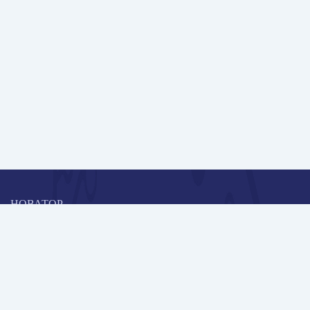
НОВАТОР
Коллективная блогоплатформа и площадка для профессионального
роста, обмена инновационными идеями и решениями, передачи
опыта и экспертной деятельности работников образования в
области современных стандартов и технологий.
Редакционная политика
Навигация
Новые пользователи