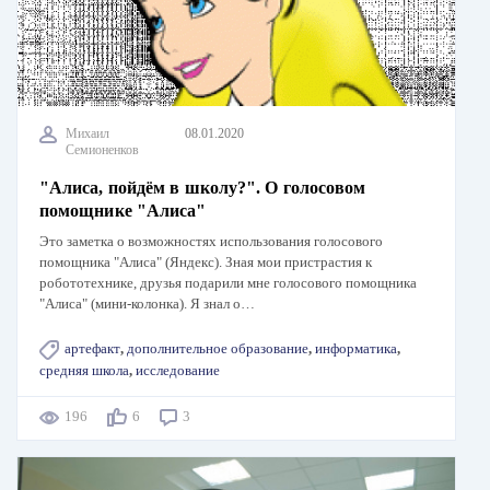
Михаил
08.01.2020
Семионенков
"Алиса, пойдём в школу?". О голосовом
помощнике "Алиса"
Это заметка о возможностях использования голосового
помощника "Алиса" (Яндекс). Зная мои пристрастия к
робототехнике, друзья подарили мне голосового помощника
"Алиса" (мини-колонка). Я знал о…
артефакт
,
дополнительное образование
,
информатика
,
средняя школа
,
исследование
196
6
3