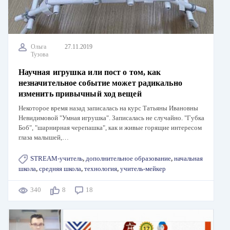
Ольга
27.11.2019
Тузова
Научная игрушка или пост о том, как
незначительное событие может радикально
изменить привычный ход вещей
Некоторое время назад записалась на курс Татьяны Ивановны
Невидимовой "Умная игрушка". Записалась не случайно. "Губка
Боб", "шарнирная черепашка", как и живые горящие интересом
глаза малышей,…
STREAM-учитель
,
дополнительное образование
,
начальная
школа
,
средняя школа
,
технология
,
учитель-мейкер
340
8
18