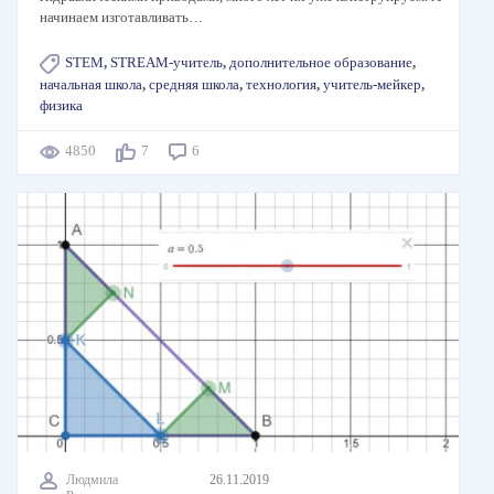
начинаем изготавливать…
STEM
,
STREAM-учитель
,
дополнительное образование
,
начальная школа
,
средняя школа
,
технология
,
учитель-мейкер
,
физика
4850
7
6
Людмила
26.11.2019