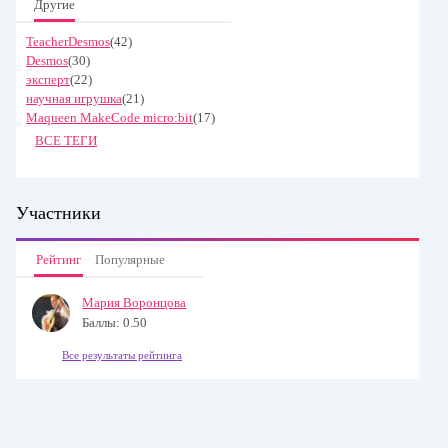
Другие
TeacherDesmos
(42)
Desmos
(30)
эксперт
(22)
научная игрушка
(21)
Maqueen MakeCode micro:bit
(17)
ВСЕ ТЕГИ
Участники
Рейтинг
Популярные
Мария Воронцова
Баллы: 0.50
Все результаты рейтинга