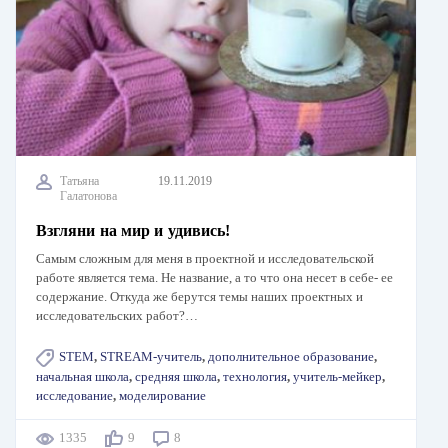
Татьяна
19.11.2019
Галатонова
Взгляни на мир и удивись!
Самым сложным для меня в проектной и исследовательской
работе является тема. Не название, а то что она несет в себе- ее
содержание. Откуда же берутся темы наших проектных и
исследовательских работ?…
STEM
,
STREAM-учитель
,
дополнительное образование
,
начальная школа
,
средняя школа
,
технология
,
учитель-мейкер
,
исследование
,
моделирование
1335
9
8