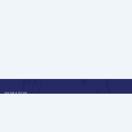
НОВАТОР
Коллективная блогоплатформа и площадка для профессионального
роста, обмена инновационными идеями и решениями, передачи
опыта и экспертной деятельности работников образования в
области современных стандартов и технологий.
Редакционная политика