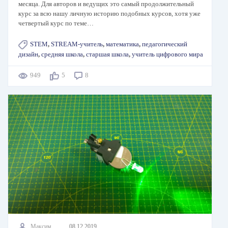
месяца. Для авторов и ведущих это самый продолжительный
курс за всю нашу личную историю подобных курсов, хотя уже
четвертый курс по теме…
STEM
,
STREAM-учитель
,
математика
,
педагогический
дизайн
,
средняя школа
,
старшая школа
,
учитель цифрового мира
949
5
8
Максим
08.12.2019