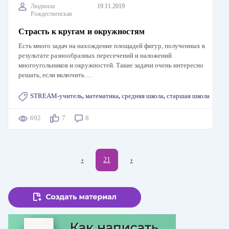
Людмила
19.11.2019
Рождественская
Страсть к кругам и окружностям
Есть много задач на нахождение площадей фигур, полученных в
результате разнообразных пересечений и наложений
многоугольников и окружностей. Такие задачи очень интересно
решать, если включить …
STREAM-учитель
,
математика
,
средняя школа
,
старшая школа
692
7
8
Нумерация
←
‹
Текущая
21
Следующая
›
страниц
страница
страница