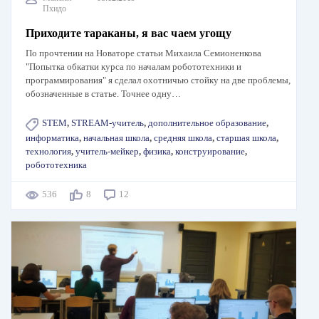
Пхидо
Приходите тараканы, я вас чаем угощу
По прочтении на Новаторе статьи Михаила Семионенкова
"Попытка обкатки курса по началам робототехники и
программирования" я сделал охотничью стойку на две проблемы,
обозначенные в статье. Точнее одну…
STEM
,
STREAM-учитель
,
дополнительное образование
,
информатика
,
начальная школа
,
средняя школа
,
старшая школа
,
технология
,
учитель-мейкер
,
физика
,
конструирование
,
робототехника
536
8
12