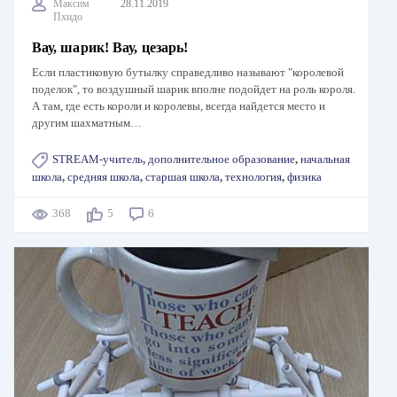
Максим
28.11.2019
Пхидо
Вау, шарик! Вау, цезарь!
Если пластиковую бутылку справедливо называют "королевой
поделок", то воздушный шарик вполне подойдет на роль короля.
А там, где есть короли и королевы, всегда найдется место и
другим шахматным…
STREAM-учитель
,
дополнительное образование
,
начальная
школа
,
средняя школа
,
старшая школа
,
технология
,
физика
368
5
6