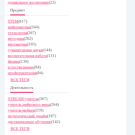
дошкольное воспитание
(22)
Предмет
STEM
(617)
информатика
(344)
технология
(267)
методика
(262)
математика
(195)
гуманитарные науки
(144)
воспитательная работа
(131)
физика
(130)
естествознание
(84)
профориентация
(84)
ВСЕ ТЕГИ
Деятельность
STREAM-учитель
(367)
учитель цифрового мира
(264)
учитель-мейкер
(219)
педагогический дизайн
(187)
дистанционное обучение
(142)
ВСЕ ТЕГИ