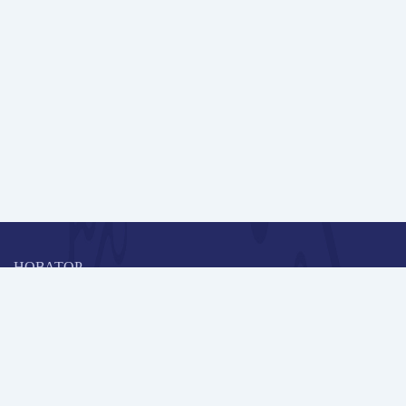
НОВАТОР
Коллективная блогоплатформа и площадка для профессионального
роста, обмена инновационными идеями и решениями, передачи
опыта и экспертной деятельности работников образования в
области современных стандартов и технологий.
Редакционная политика
Навигация
Новые пользователи