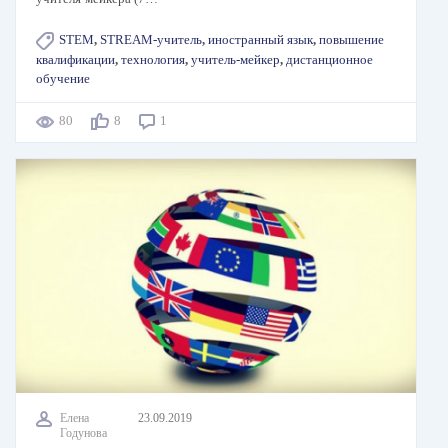
STEM
,
STREAM-учитель
,
иностранный язык
,
повышение
квалификации
,
технология
,
учитель-мейкер
,
дистанционное
обучение
80
8
1
Елена
23.09.2019
Годунова