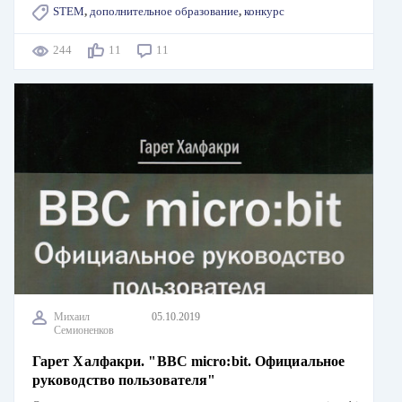
STEM
,
дополнительное образование
,
конкурс
244
11
11
Михаил
05.10.2019
Семионенков
Гарет Халфакри. "BBC micro:bit. Официальное
руководство пользователя"