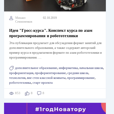
Михаил
02.10.2019
Семионенков
Идея "Гросс-курса". Конспект курса по азам
программирования и робототехники
Эта публикация предлагает для обсуждения формат занятий для
дополнительного образования, а также содержит авторский
пример курса в предлагаемом формате по азам робототехники и
программирования. …
дополнительное образование
,
информатика
,
начальная школа
,
профориентация
,
профориентирование
,
средняя школа
,
технология
,
вне стен классной комнаты
,
программирование
,
робототехника
,
старт проекта
853
8
8