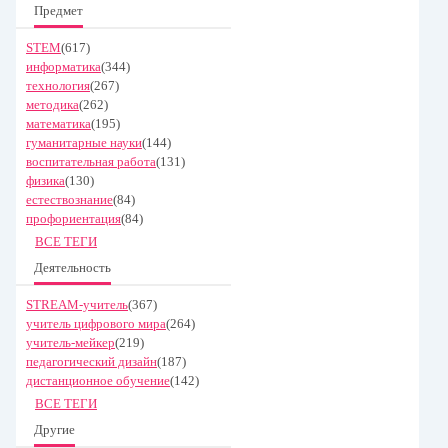
Предмет
STEM
(617)
информатика
(344)
технология
(267)
методика
(262)
математика
(195)
гуманитарные науки
(144)
воспитательная работа
(131)
физика
(130)
естествознание
(84)
профориентация
(84)
ВСЕ ТЕГИ
Деятельность
STREAM-учитель
(367)
учитель цифрового мира
(264)
учитель-мейкер
(219)
педагогический дизайн
(187)
дистанционное обучение
(142)
ВСЕ ТЕГИ
Другие