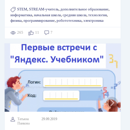
STEM
,
STREAM-учитель
,
дополнительное образование
,
информатика
,
начальная школа
,
средняя школа
,
технология
,
физика
,
программирование
,
робототехника
,
электроника
265
11
7
Татьяна
29.09.2019
Панкова