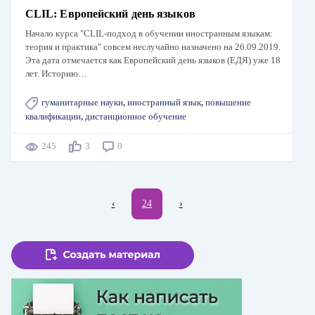
CLIL: Европейский день языков
Начало курса "CLIL-подход в обучении иностранным языкам:
теория и практика" совсем неслучайно назначено на 26.09.2019.
Эта дата отмечается как Европейский день языков (ЕДЯ) уже 18
лет. Историю…
гуманитарные науки
,
иностранный язык
,
повышение
квалификации
,
дистанционное обучение
245
3
0
Нумерация
←
‹
Текущая
24
Следующая
›
страниц
страница
страница