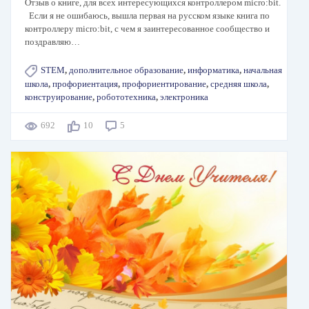
Отзыв о книге, для всех интересующихся контроллером micro:bit.
Если я не ошибаюсь, вышла первая на русском языке книга по
контроллеру micro:bit, с чем я заинтересованное сообщество и
поздравляю…
STEM
,
дополнительное образование
,
информатика
,
начальная
школа
,
профориентация
,
профориентирование
,
средняя школа
,
конструирование
,
робототехника
,
электроника
692
10
5