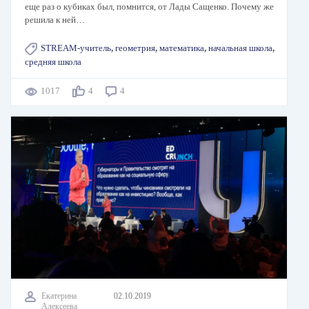
еще раз о кубиках был, помнится, от Лады Сащенко. Почему же
решила к ней…
STREAM-учитель
,
геометрия
,
математика
,
начальная школа
,
средняя школа
1017
4
4
Екатерина
02.10.2019
Алексеева