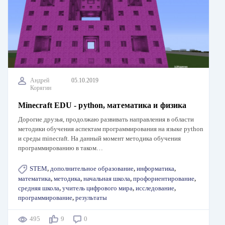
Андрей
05.10.2019
Корягин
Minecraft EDU - python, математика и физика
Дорогие друзья, продолжаю развивать направления в области
методики обучения аспектам программирования на языке python
и среды minecraft. На данный момент методика обучения
программированию в таком…
STEM
,
дополнительное образование
,
информатика
,
математика
,
методика
,
начальная школа
,
профориентирование
,
средняя школа
,
учитель цифрового мира
,
исследование
,
программирование
,
результаты
495
9
0