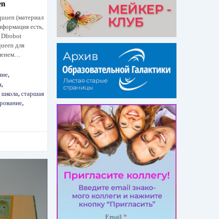
en
quuen (материал
информация есть,
 Dfrobot
ueen для
именем…
ние
,
я
,
 школа
,
старшая
рование
,
*
Email