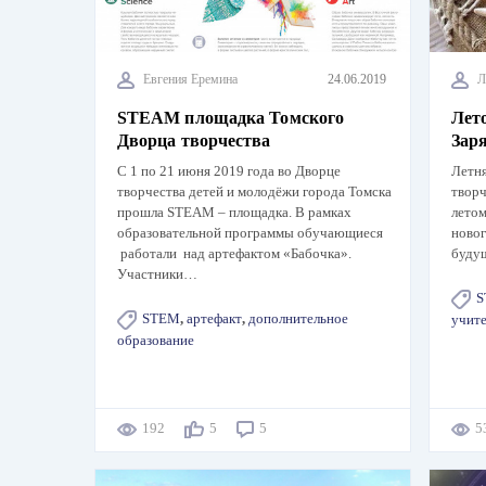
Евгения Еремина
24.06.2019
Л
STEAM площадка Томского
Лето
Дворца творчества
Зар
С 1 по 21 июня 2019 года во Дворце
Летня
творчества детей и молодёжи города Томска
творч
прошла STEAM – площадка. В рамках
летом
образовательной программы обучающиеся
новог
работали над артефактом «Бабочка».
буду
Участники…
S
STEM
,
артефакт
,
дополнительное
учите
образование
192
5
5