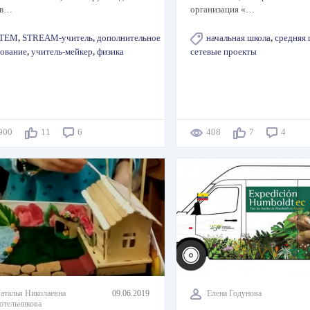
 в…
организация «…
TEM
,
STREAM-учитель
,
дополнительное
начальная школа
,
средняя 
ование
,
учитель-мейкер
,
физика
сетевые проекты
900
11
6
408
7
4
аталья Николаевна
09.06.2019
Елена Годунова
отельникова