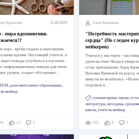
ора Кравченко
22.06.2019
Елена Квашнина
 - пора вдохновения.
"Потребность мастерит
яжаемся!?
сердца" (По следам ку
мейкеров)
я пора - время отдыха и наполнения
ескими идеями. Настоящий учитель и
Учиться у мастеров – настоящ
 ищет поводы углубиться в изучение
удовольствие! Когда я увидел
о, информационные поводы для своих
сетях приглашение Лоры Крав
щих уроков, создает обучающие…
Наталии Яниковой на курсы м
минуты не колебалась. «Нужно
подумала я…
TEM
,
дополнительное образование
,
ль-мейкер
гуманитарные науки
,
есте
литература
,
методика
,
средня
школа
,
учитель-мейкер
538
13
5
292
9
5