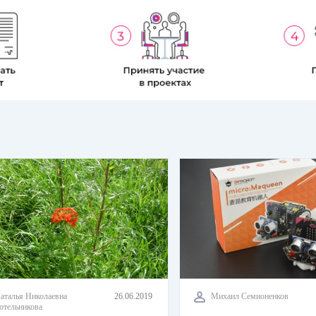
аталья Николаевна
26.06.2019
Михаил Семионенков
отельникова