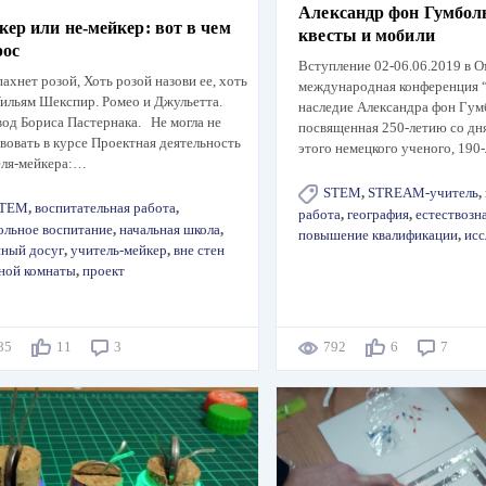
Александр фон Гумболь
ер или не-мейкер: вот в чем
квесты и мобили
рос
Вступление 02-06.06.2019 в О
пахнет розой, Хоть розой назови ее, хоть
международная конференция
Уильям Шекспир. Ромео и Джульетта.
наследие Александра фон Гум
од Бориса Пастернака. Не могла не
посвященная 250-летию со дн
вовать в курсе Проектная деятельность
этого немецкого ученого, 19
еля-мейкера:…
STEM
,
STREAM-учитель
,
TEM
,
воспитательная работа
,
работа
,
география
,
естествозн
льное воспитание
,
начальная школа
,
повышение квалификации
,
исс
йный досуг
,
учитель-мейкер
,
вне стен
ной комнаты
,
проект
185
11
3
792
6
7