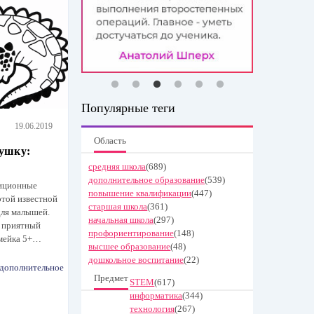
Популярные теги
19.06.2019
Область
ушку:
средняя школа
(689)
дополнительное образование
(539)
диционные
повышение квалификации
(447)
этой известной
старшая школа
(361)
для малышей.
начальная школа
(297)
и приятный
профориентирование
(148)
умейка 5+…
высшее образование
(48)
дошкольное воспитание
(22)
дополнительное
Предмет
STEM
(617)
информатика
(344)
технология
(267)