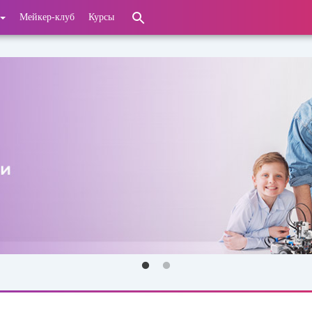
Мейкер-клуб
Курсы