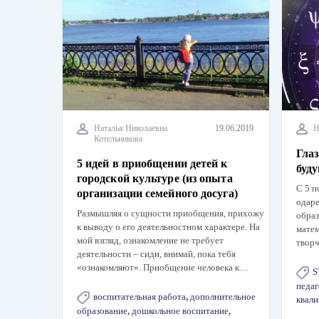
Наталья Николаевна
19.06.2019
Н
Котельникова
Гла
5 идей в приобщении детей к
буду
городской культуре (из опыта
С 5 п
организации семейного досуга)
одаре
Размышляя о сущности приобщения, прихожу
образ
к выводу о его деятельностном характере. На
мате
мой взгляд, ознакомление не требует
твор
деятельности – сиди, внимай, пока тебя
«ознакомляют». Приобщение человека к…
S
педаг
воспитательная работа
,
дополнительное
квал
образование
,
дошкольное воспитание
,