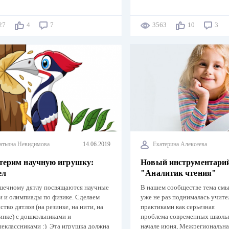
627
4
7
3563
10
3
атьяна Невидимова
14.06.2019
Екатерина Алексеева
терим научную игрушку:
Новый инструментарий
ел
"Аналитик чтения"
шечному дятлу посвящаются научные
В нашем сообществе тема смы
и и олимпиады по физике. Сделаем
уже не раз поднималась учите
ство дятлов (на резинке, на нити, на
практиками как серьезная
нке) с дошкольниками и
проблема современных школьни
еклассниками :) Эта игрушка должна
начале июня, Межрегиональна