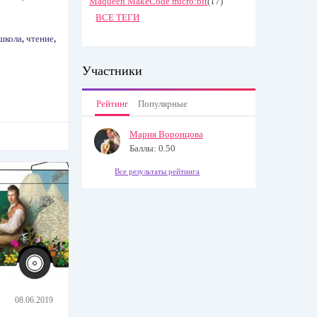
Maqueen MakeCode micro:bit
(17)
ВСЕ ТЕГИ
школа
,
чтение
,
Участники
Рейтинг
Популярные
Мария Воронцова
Баллы: 0.50
Все результаты рейтинга
08.06.2019