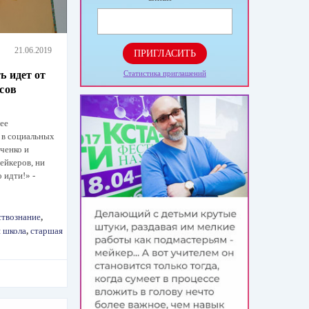
21.06.2019
ПРИГЛАСИТЬ
ь идет от
Статистика приглашений
рсов
ее
а в социальных
ченко и
ейкеров, ни
 идти!» -
ствознание
,
я школа
,
старшая