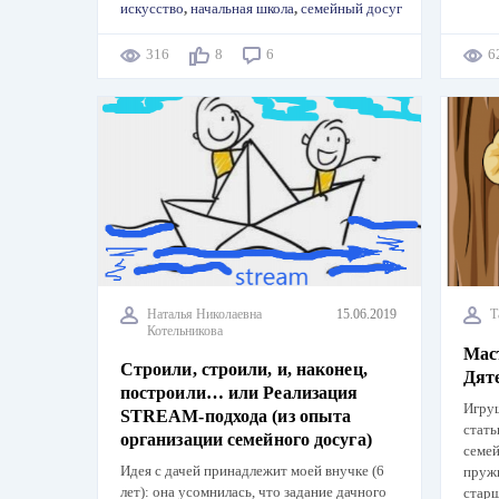
искусство
,
начальная школа
,
семейный досуг
316
8
6
Наталья Николаевна
15.06.2019
Т
Котельникова
Мас
Строили, строили, и, наконец,
Дят
построили… или Реализация
Игру
STREAM-подхода (из опыта
стать
организации семейного досуга)
семей
Идея с дачей принадлежит моей внучке (6
пружи
лет): она усомнилась, что задание дачного
старш