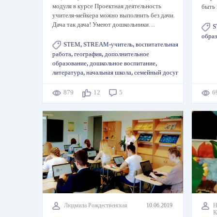
модуля в курсе Проектная деятельность
быть
учителя-мейкера можно выполнить без дачи.
Дача так дача! Умеют дошкольники…
S
образ
STEM
,
STREAM-учитель
,
воспитательная
работа
,
география
,
дополнительное
образование
,
дошкольное воспитание
,
литература
,
начальная школа
,
семейный досуг
879
12
5
6
Людмила Рождественская
10.06.2019
Н
К