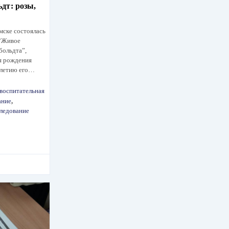
дт: розы,
мске состоялась
 “Живое
больдта”,
я рождения
0-летию его…
воспитательная
ание
,
ледование