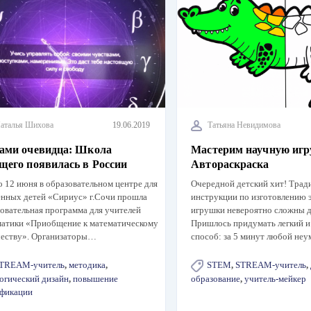
аталья Шихова
19.06.2019
Татьяна Невидимова
зами очевидца: Школа
Мастерим научную игр
щего появилась в России
Автораскраска
о 12 июня в образовательном центре для
Очередной детский хит! Тра
нных детей «Сириус» г.Сочи прошла
инструкции по изготовлению 
овательная программа для учителей
игрушки невероятно сложны 
матики «Приобщение к математическому
Пришлось придумать легкий 
честву». Организаторы…
способ: за 5 минут любой не
TREAM-учитель
,
методика
,
STEM
,
STREAM-учитель
,
огический дизайн
,
повышение
образование
,
учитель-мейкер
ификации