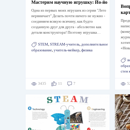
Мастерим научную игрушку: Йо-йо
Вопр
Одна из первых моих игрушек из серии "Лего
кар
нервничает" Делать почти ничего не нужно -
Предп
соединяем всякую всячину, как будто
напис
созданную друг для друга - абсолютно как
(конк
детали конструктора! Поэтому игрушка…
журна
хотит
STEM
,
STREAM-учитель
,
дополнительное
«Нов
образование
,
учитель-мейкер
,
физика
в
образ
стен 
3435
11
7