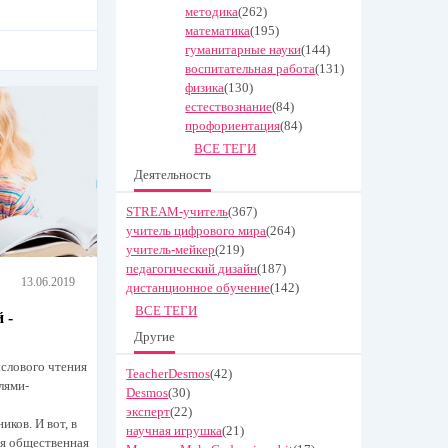
методика
(262)
математика
(195)
гуманитарные науки
(144)
воспитательная работа
(131)
физика
(130)
естествознание
(84)
профориентация
(84)
ВСЕ ТЕГИ
Деятельность
STREAM-учитель
(367)
учитель цифрового мира
(264)
учитель-мейкер
(219)
педагогический дизайн
(187)
13.06.2019
дистанционное обучение
(142)
ВСЕ ТЕГИ
 -
Другие
слового чтения
TeacherDesmos
(42)
лями-
Desmos
(30)
эксперт
(22)
ков. И вот, в
научная игрушка
(21)
я общественная