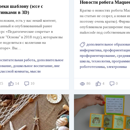
Новости робота Maque
еки шаблону (эссе с
Кратко о новостях робота Ma
тинками в 3D)
на статью не созрел, а новая 
оложим, есть у вас некий контент,
поэтому очень кратко). Фирма
анный и опубликованный ранее
опубликовала расширение maq
урс «Педагогические секреты» в
makecode под собственным 
ле "Основа" в 2018 году), которым вы
е поделиться с коллегами на
дополнительное образова
аторе». Вы…
информатика
,
профориентаци
профориентирование
,
средняя
оспитательная работа
,
дополнительное
школа
,
технология
,
программи
ование
,
дошкольное воспитание
,
вне
робототехника
,
электроника
классной комнаты
,
мысли
525
14
10
86
4
0