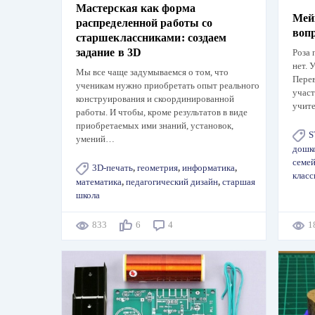
Мастерская как форма
Мейк
распределенной работы со
воп
старшеклассниками: создаем
задание в 3D
Роза 
нет. 
Мы все чаще задумываемся о том, что
Перев
ученикам нужно приобретать опыт реального
участ
конструирования и скоординированной
учит
работы. И чтобы, кроме результатов в виде
приобретаемых ими знаний, установок,
S
умений…
дошко
семе
3D-печать
,
геометрия
,
информатика
,
класс
математика
,
педагогический дизайн
,
старшая
школа
833
6
4