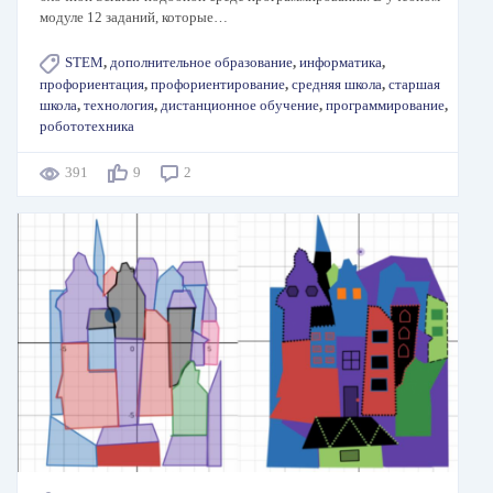
модуле 12 заданий, которые…
STEM
,
дополнительное образование
,
информатика
,
профориентация
,
профориентирование
,
средняя школа
,
старшая
школа
,
технология
,
дистанционное обучение
,
программирование
,
робототехника
391
9
2