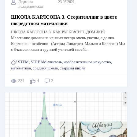
Людмила
23.03.2021
Рождественская
ШКОЛА КАРЛСОНА 3. Сторителлинг в цвете
посредством математики
ШКОЛА КАРЛСОНА 3. КАК РАСКРАСИТЬ ДОМИКИ?
Маленькие домики на крышах всегда очень уютны, а домик
Карлсона -- особенно. (Астрид Линдгрен. Малыш и Карлсон) Мы
с 8-классниками и группой учителей своей…
STEM
,
STREAM-учитель
,
изобразительное искусство
,
математика
,
средняя школа
,
старшая школа
224
4
2