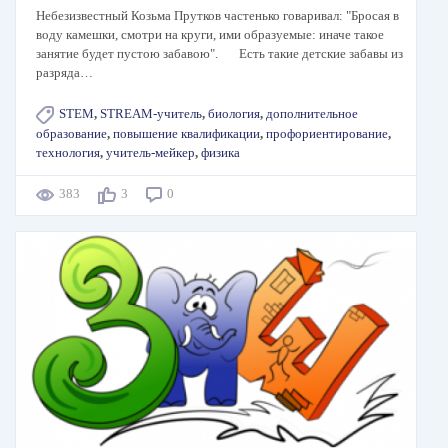
Небезизвестный Козьма Прутков частенько говаривал: "Бросая в
воду камешки, смотри на круги, ими образуемые: иначе такое
занятие будет пустою забавою". Есть такие детские забавы из
разряда…
STEM
,
STREAM-учитель
,
биология
,
дополнительное
образование
,
повышение квалификации
,
профориентирование
,
технология
,
учитель-мейкер
,
физика
383
3
0