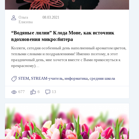
Ольга
08.03.2021
Елисеева
“Водяные лилии” Клода Моне, как источник
вдохновения микро:битера
Коллеги, сегодня особенный день наполненный ароматом цветов,
теплыми словами и поздравлениями! Именно поэтому, в этот
праздничный день, мне хочется вместе с Вами прикоснуться к
прекрасному)…
STEM
,
STREAM-учитель
,
информатика
,
средняя школа
677
6
13