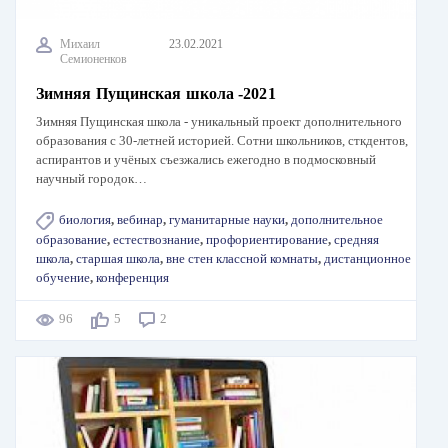
Михаил
23.02.2021
Семионенков
Зимняя Пущинская школа -2021
Зимняя Пущинская школа - уникальный проект дополнительного
образования с 30-летней историей. Сотни школьников, сткдентов,
аспирантов и учёных съезжались ежегодно в подмосковный
научный городок…
биология
,
вебинар
,
гуманитарные науки
,
дополнительное
образование
,
естествознание
,
профориентирование
,
средняя
школа
,
старшая школа
,
вне стен классной комнаты
,
дистанционное
обучение
,
конференция
96
5
2