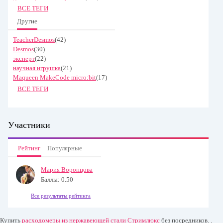
ВСЕ ТЕГИ
Другие
TeacherDesmos
(42)
Desmos
(30)
эксперт
(22)
научная игрушка
(21)
Maqueen MakeCode micro:bit
(17)
ВСЕ ТЕГИ
Участники
Рейтинг
Популярные
Мария Воронцова
Баллы: 0.50
Все результаты рейтинга
Купить
расходомеры из нержавеющей стали Стримлюкс
без посредников. .