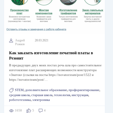
Андрей
28.03.2021
Рожков
Как заказать изготовление печатной платы в
Резонит
В предыдущих двух моих постах речь шла про самостоятельное
изготовление плат расширяющих возможности конструктора
«Знаток» (ссылки на посты https://novator.team/post/1522 и
https://novator.team/post/…
STEM
,
дополнительное образование
,
профориентирование
,
средняя школа
,
старшая школа
,
технология
,
инструкция
,
робототехника
,
электроника
1658
5
4