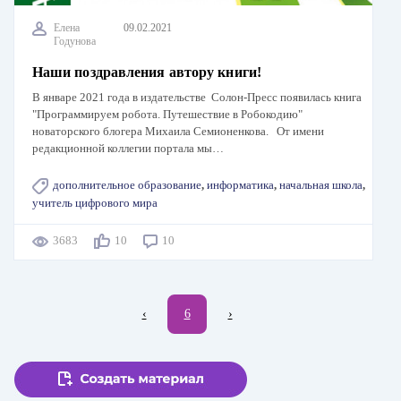
Елена
09.02.2021
Годунова
Наши поздравления автору книги!
В январе 2021 года в издательстве Солон-Пресс появилась книга
"Программируем робота. Путешествие в Робокодию"
новаторского блогера Михаила Семионенкова. От имени
редакционной коллегии портала мы…
дополнительное образование
,
информатика
,
начальная школа
,
учитель цифрового мира
3683
10
10
Нумерация
←
‹
Текущая
6
Следующая
›
страниц
страница
страница