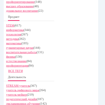
профориентирование
(148)
высшее образование
(48)
дошкольное воспитание
(22)
Предмет
STEM
(617)
информатика
(344)
технология
(267)
методика
(262)
математика
(195)
гуманитарные науки
(144)
воспитательная работа
(131)
физика
(130)
естествознание
(84)
профориентация
(84)
ВСЕ ТЕГИ
Деятельность
STREAM-учитель
(367)
учитель цифрового мира
(264)
учитель-мейкер
(219)
педагогический дизайн
(187)
дистанционное обучение
(142)