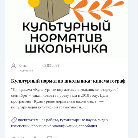
Елена
02.03.2021
Годунова
Культурный норматив школьника: кинематограф
"Программа «Культурные нормативы школьников» стартует 1
сентября" - такая новость прозвучала в 2019 году. Цель
программы «Культурные нормативы школьников» —
популяризация культурной грамотности.…
воспитательная работа
,
гуманитарные науки
,
лидер
изменений
,
повышение квалификации
,
апробация