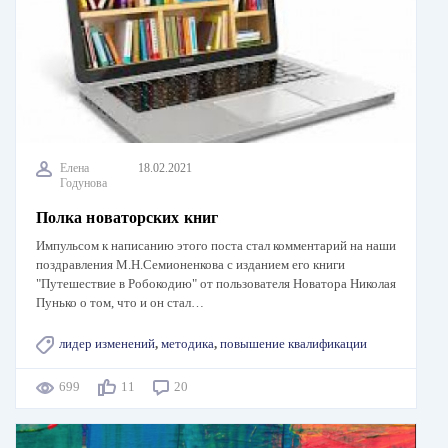
Елена
18.02.2021
Годунова
Полка новаторских книг
Импульсом к написанию этого поста стал комментарий на наши
поздравления М.Н.Семионенкова с изданием его книги
"Путешествие в Робокодию" от пользователя Новатора Николая
Пунько о том, что и он стал…
лидер изменений
,
методика
,
повышение квалификации
699
11
20