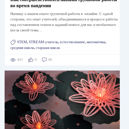
во время пандемии
Напишу о нашем опыте групповой работы в онлайне. С одной
стороны, это опыт учителей, объединившихся в процессе работы
над составлением этапов и заданий нового для нас и необычного
(из-за своей темы…
STEM
,
STREAM-учитель
,
естествознание
,
математика
,
средняя школа
,
старшая школа
441
6
46