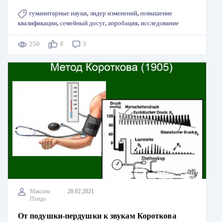
гуманитарные науки
,
лидер изменений
,
повышение
квалификации
,
семейный досуг
,
апробация
,
исследование
250
8
3
Максим
28.02.2021
Пхидо
От подушки-пердушки к звукам Короткова