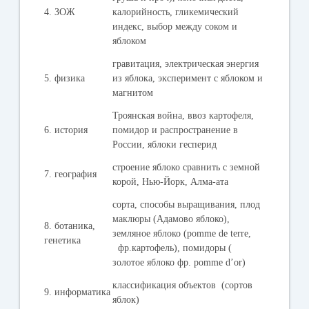
4. ЗОЖ
калорийность, гликемический
индекс, выбор между соком и
яблоком
гравитация, электрическая энергия
5. физика
из яблока, эксперимент с яблоком и
магнитом
Троянская война, ввоз картофеля,
6. история
помидор и распространение в
России, яблоки гесперид
строение яблоко сравнить с земной
7. география
корой, Нью-Йорк, Алма-ата
сорта, способы выращивания, плод
маклюры (Адамово яблоко),
8. ботаника,
земляное яблоко (pomme de terre,
генетика
фр.картофель), помидоры (
золотое яблоко фр. pomme d’or)
классификация объектов (сортов
9. информатика
яблок)