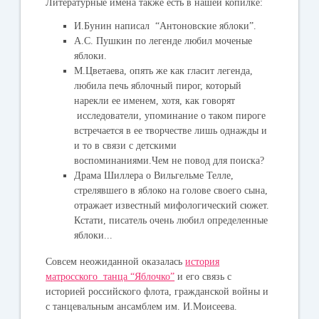
Литературные имена
также есть в нашей копилке:
И.Бунин написал “Антоновские яблоки”.
А.С. Пушкин по легенде любил моченые
яблоки.
М.Цветаева, опять же как гласит легенда,
любила печь яблочный пирог, который
нарекли ее именем, хотя, как говорят
исследователи, упоминание о таком пироге
встречается в ее творчестве лишь однажды и
и то в связи с детскими
воспоминаниями.Чем не повод для поиска?
Драма Шиллера о Вильгельме Телле,
стрелявшего в яблоко на голове своего сына,
отражает известный мифологический сюжет.
Кстати, писатель очень любил определенные
яблоки...
Совсем неожиданной оказалась
история
матросского танца “Яблочко”
и его связь с
историей российского флота, гражданской войны и
с танцевальным ансамблем им. И.Моисеева.