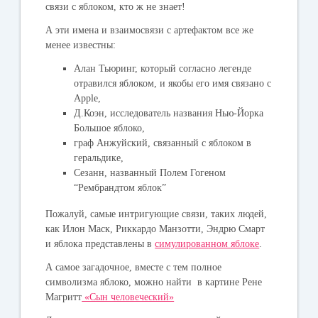
связи с яблоком, кто ж не знает!
А эти имена и взаимосвязи с артефактом все же
менее известны:
Алан Тьюринг, который согласно легенде
отравился яблоком, и якобы его имя связано с
Apple,
Д.Коэн, исследователь названия Нью-Йорка
Большое яблоко,
граф Анжуйский, связанный с яблоком в
геральдике,
Сезанн, названный Полем Гогеном
“Рембрандтом яблок”
Пожалуй, самые интригующие связи, таких людей,
как Илон Маск, Риккардо Манзотти, Эндрю Смарт
и яблока представлены в
симулированном яблоке
.
А самое загадочное, вместе с тем полное
символизма яблоко, можно найти в картине Рене
Магритт
«Сын человеческий»