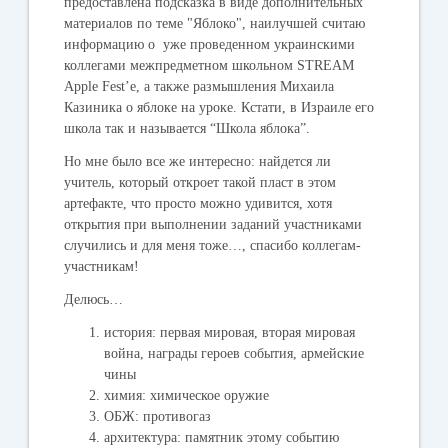
предоставлена подсказка в виде дополнительных
материалов по теме "Яблоко", наилучшей считаю
информацию о уже проведенном украинскими
коллегами межпредметном школьном STREAM
Apple Fest’е, а также размышления Михаила
Казиника о яблоке на уроке. Кстати, в Израиле его
школа так и называется “Школа яблока”.
Но мне было все же интересно: найдется ли
учитель, который откроет такой пласт в этом
артефакте, что просто можно удивится, хотя
открытия при выполнении заданий участниками
случились и для меня тоже…, спасибо коллегам-
участникам!
Делюсь…
история: первая мировая, вторая мировая
война, награды героев события, армейские
чины
химия: химическое оружие
ОБЖ: противогаз
архитектура: памятник этому событию