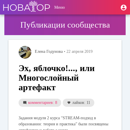
Перейти
User
М
Меню
к
Toggle
п
account
основному
navigation
содержанию
menu
Публикации сообщества
Елена Годунова
• 22 апреля 2019
Эх, яблочко!..., или
Многослойный
артефакт
комментариев: 8
лайков: 11
Задания модуля 2 курса “STREAM-подход в
образовании: теория и практика” были посвящены