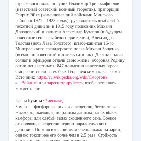
стрелкового полка поручик Владимир Триандафиллов
(известный советский военный теоретик), прапорщик
Генрих Эйхе (командовавший войсками Минского
района в 1921—1922 годах), руководитель штаба 64-й
пехотной дивизии в 1915 году полковник Михаил
Дроздовский и капитан Александр Кутепов (в будущем
известные генералы белого движения), Александра
Толстая (дочь Льва Толстого), штабс-капитан 16-го
Мингрельского гренадерского полка Михаил Зощенко
(всемирно известный писатель-сатирик). Десятки тысяч
солдат и офицеров отдали свою жизнь, обороняя Родину,
сотни неизвестных и 847 поименно известных героев
Сморгони стали в тех боях Георгиевскими кавалерами.
Источник:
https://ru.wikipedia.org/wiki/Сморгонь
Войдите
или
зарегистрируйтесь
, чтобы оставлять
комментарии
Елена Букина
•
7 лет
назад
Зома́н — фосфорорганическое вещество, бесцветная
жидкость, имеющая, по разным данным, запах яблок,
камфоры или слабый запах скошенного сена. Боевое
отравляющее вещество нервно-паралитического
действия. По многим свойствам очень похож на зарин,
однако токсичнее его более чем в 2,5 раза. Стойкость
зомана несколько выше, чем у зарина.