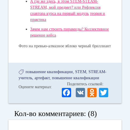
А где же здесь, в этом STEM-STEАM-
STREAM, мой предмет? или Рефлексия
соавтора курса на первый модуль
теория и
практика
Зачем нам строить пирамиды? Коллективное
решение кейса
Фото на превью-алмазное яблоко черный бриллиант
повышение квалификации
STEM
STREAM-
учитель
артефакт
повышение квалификации
Поделитесь ссылкой:
Оцените материал:
Fa
V
O
T
ce
K
dn
wi
bo
ok
tte
Кол-во комментариев: (8)
ok
la
r
ss