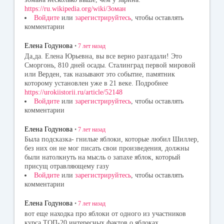
https://ru.wikipedia.org/wiki/Зоман
Войдите
или
зарегистрируйтесь
, чтобы оставлять
комментарии
Елена Годунова
•
7 лет
назад
Да,да. Елена Юрьевна, вы все верно разгадали! Это
Сморгонь, 810 дней осады. Сталинград первой мировой
или Верден, так называют это событие, памятник
которому установлен уже в 21 веке. Подробнее
https://urokiistorii.ru/article/52148
Войдите
или
зарегистрируйтесь
, чтобы оставлять
комментарии
Елена Годунова
•
7 лет
назад
Была подсказка- гнилые яблоки, которые любил Шиллер,
без них он не мог писать свои произведения, должны
были натолкнуть на мысль о запахе яблок, который
присущ отравляющему газу
Войдите
или
зарегистрируйтесь
, чтобы оставлять
комментарии
Елена Годунова
•
7 лет
назад
вот еще находка про яблоки от одного из участников
курса ТОП-20 интересных фактов о яблоках