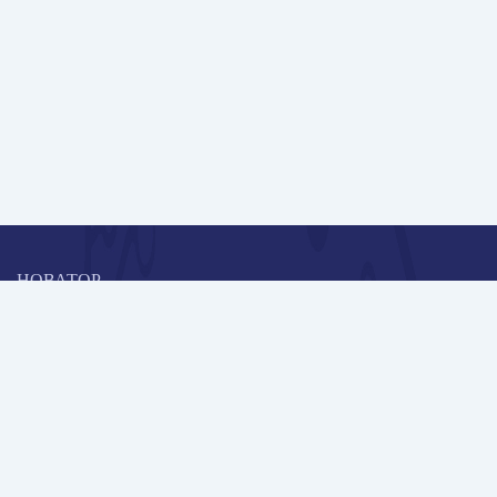
НОВАТОР
Коллективная блогоплатформа и площадка для профессионального
роста, обмена инновационными идеями и решениями, передачи
опыта и экспертной деятельности работников образования в
области современных стандартов и технологий.
Редакционная политика
Навигация
Новые пользователи
Публикации
Школа автора