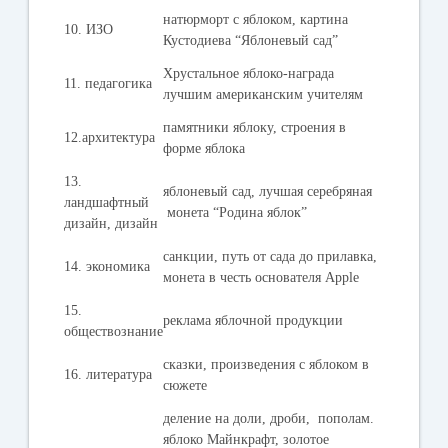
натюрморт с яблоком, картина
10. ИЗО
Кустодиева “Яблоневый сад”
Хрустальное яблоко-награда
11. педагогика
лучшим американским учителям
памятники яблоку, строения в
12.архитектура
форме яблока
13.
яблоневый сад, лучшая серебряная
ландшафтный
монета “Родина яблок”
дизайн, дизайн
санкции, путь от сада до прилавка,
14. экономика
монета в честь основателя Apple
15.
реклама яблочной продукции
обществознание
сказки, произведения с яблоком в
16. литература
сюжете
деление на доли, дроби, пополам.
яблоко Майнкрафт, золотое