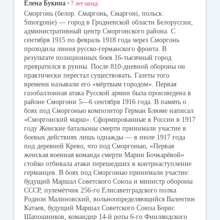
Елена Букина
•
7 лет
назад
ni
Сморго́нь (белор. Смаргонь, Смаргоні, польск.
Smorgonie) — город в Гродненской области Белоруссии,
ki
административный центр Сморгонского района. С
сентября 1915 по февраль 1918 года через Сморгонь
проходила линия русско-германского фронта. В
результате позиционных боев 16-тысячный город
превратился в руины. После 810-дневной обороны он
практически перестал существовать. Газеты того
времени называли его «мёртвым городом». Первая
газобаллонная атака Русской армии была произведена в
районе Сморгони 5—6 сентября 1916 года. В память о
боях под Сморгонью композитор Герман Блюме написал
«Сморгонский марш». Сформированные в России в 1917
году Женские батальоны смерти принимали участие в
боевых действиях лишь однажды — в июле 1917 года
под деревней Крево, что под Сморгонью, «Первая
женская военная команда смерти Марии Бочкарёвой»
стойко отбивала атаки перешедших в контрнаступление
германцев. В боях под Сморгонью принимали участие:
будущий Маршал Советского Союза и министр обороны
СССР, пулемётчик 256-го Елисаветградского полка
Родион Малиновский, вольноопределяющийся Валентин
Катаев, будущий Маршал Советского Союза Борис
Шапошников, командир 14-й роты 6-го Финляндского