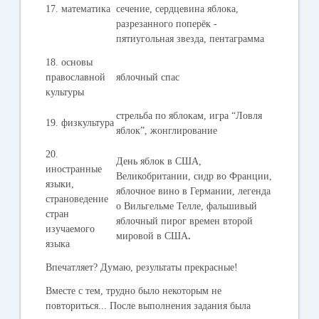
17. математика
сечение, сердцевина яблока,
разрезанного поперёк -
пятиугольная звезда, пентаграмма
18. основы
православной
яблочный спас
культуры
стрельба по яблокам, игра “Ловля
19. физкультура
яблок”, жонглирование
20.
День яблок в США,
иностранные
Великобритании, сидр во Франции,
языки,
яблочное вино в Германии, легенда
страноведение
о Вильгельме Телле, фальшивый
стран
яблочный пирог времен второй
изучаемого
мировой в США
.
языка
Впечатляет? Думаю, результаты прекрасные!
Вместе с тем, трудно было некоторым не
повториться... После выполнения задания была