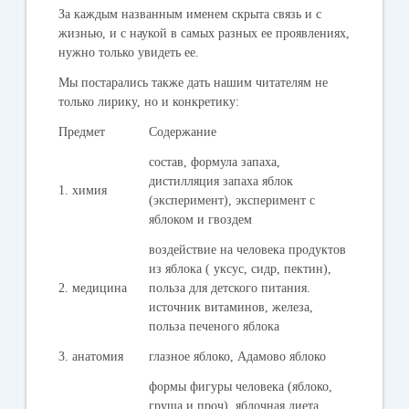
За каждым названным именем скрыта связь и с
жизнью, и с наукой в самых разных ее проявлениях,
нужно только увидеть ее.
Мы постарались также дать нашим читателям не
только лирику, но и конкретику:
Предмет
Содержание
состав, формула запаха,
дистилляция запаха яблок
1. химия
(эксперимент), эксперимент с
яблоком и гвоздем
воздействие на человека продуктов
из яблока ( уксус, сидр, пектин),
2. медицина
польза для детского питания.
источник витаминов, железа,
польза печеного яблока
3. анатомия
глазное яблоко, Адамово яблоко
формы фигуры человека (яблоко,
груша и проч), яблочная диета,