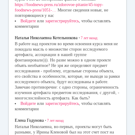
https://foodnews-press.ru/zdorovoe-pitanie/45-topy-
foodnews-press/1051-…
Многие сведения новые, не
повторяющиеся у нас
Войдите
или
зарегистрируйтесь
, чтобы оставлять
комментарии
Наталья Николаевна Котельникова
•
7 лет
назад
В работе над проектом во время освоения курса меня не
покидала мысль о множестве сторон исследуемого
артефакта, ассоциации в нашей группе
фонтанировали))). Но разве можно в одном проекте
объять необъятное? Не зря же определяют предмет
исследования - проблему, отдельные стороны объекта,
его свойства и особенности, которые, не выходя за рамки
исследуемого объекта, будут исследованы в работе.
Замечаю противоречие: с одно стороны, ограниченность
изучения артефакта предметом исследования, с другой, -
многослослойность артефакта. Как быть?
Войдите
или
зарегистрируйтесь
, чтобы оставлять
комментарии
Елена Годунова
•
7 лет
назад
Наталья Николаевна, во-первых, проекты могут быть
разными, у Ирины Кленовой был на этот счет пост на