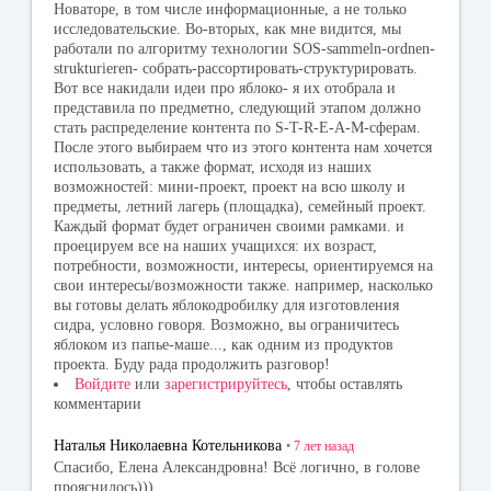
Новаторе, в том числе информационные, а не только
исследовательские. Во-вторых, как мне видится, мы
работали по алгоритму технологии SOS-sammeln-ordnen-
strukturieren- собрать-рассортировать-структурировать.
Вот все накидали идеи про яблоко- я их отобрала и
представила по предметно, следующий этапом должно
стать распределение контента по S-T-R-E-A-M-сферам.
После этого выбираем что из этого контента нам хочется
использовать, а также формат, исходя из наших
возможностей: мини-проект, проект на всю школу и
предметы, летний лагерь (площадка), семейный проект.
Каждый формат будет ограничен своими рамками. и
проецируем все на наших учащихся: их возраст,
потребности, возможности, интересы, ориентируемся на
свои интересы/возможности также. например, насколько
вы готовы делать яблокодробилку для изготовления
сидра, условно говоря. Возможно, вы ограничитесь
яблоком из папье-маше..., как одним из продуктов
проекта. Буду рада продолжить разговор!
Войдите
или
зарегистрируйтесь
, чтобы оставлять
комментарии
Наталья Николаевна Котельникова
•
7 лет
назад
Спасибо, Елена Александровна! Всё логично, в голове
прояснилось)))