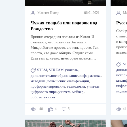
Максим Пхидо
06.01.2021
Ма
Чужая свадьба или подарок под
Русс
Рождество
Свой р
с изве
Пришла очередная посылка из Китая. И
и конт
оказалось, что поженить Знатока и
произ
Микро:бит не просто, а очень просто. Так
всево
просто, что даже обидно. Судите сами.
Есть там, конечно, некоторые нюансы,…
S
допол
STEM
,
STREAM-учитель
,
истор
дополнительное образование
,
информатика
,
квали
методика
,
повышение квалификации
,
цифро
профориентирование
,
технология
,
учитель
модел
цифрового мира
,
учитель-мейкер
,
робототехника
140
4
5
4