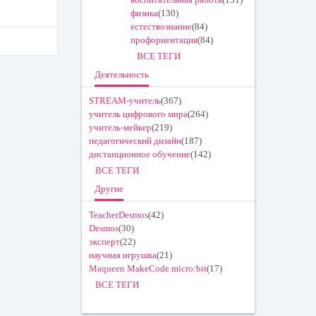
физика
(130)
естествознание
(84)
профориентация
(84)
ВСЕ ТЕГИ
Деятельность
STREAM-учитель
(367)
учитель цифрового мира
(264)
учитель-мейкер
(219)
педагогический дизайн
(187)
дистанционное обучение
(142)
ВСЕ ТЕГИ
Другие
TeacherDesmos
(42)
Desmos
(30)
эксперт
(22)
научная игрушка
(21)
Maqueen MakeCode micro:bit
(17)
ВСЕ ТЕГИ