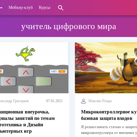
Мейкер-клуб
Курсы
учитель цифрового мира
ександр Григорьев
07.01.2021
Максим Пхидо
анционная внеурочка,
Микроконтроллерное ку
риалы занятий по темам
базовая защита входов
тотехника и Дизайн
Я решил начать статью о защит
ьютерных игр
микроконтроллера от внешних у