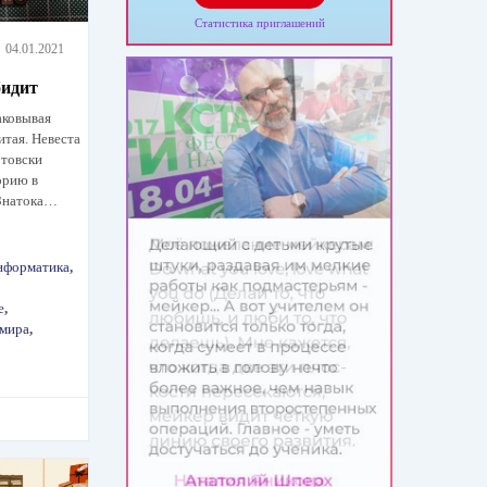
Статистика приглашений
04.01.2021
бидит
аковывая
итая. Невеста
ртовски
орию в
 Знатока…
нформатика
,
е
,
 мира
,