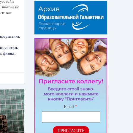
узовой в
 Знатока не
ги: как
нформатика
,
ия
,
учитель
р
,
физика
,
*
Email
ПРИГЛАСИТЬ