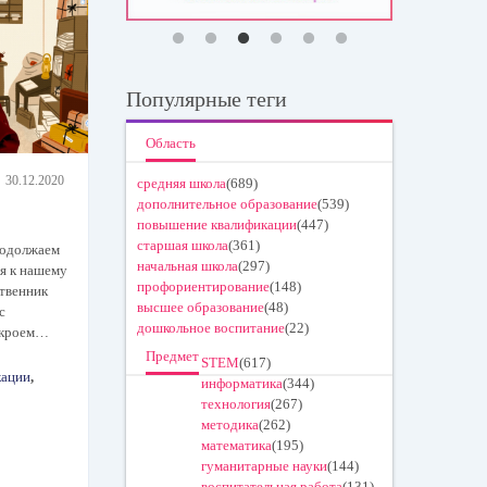
Популярные теги
Область
30.12.2020
средняя школа
(689)
дополнительное образование
(539)
повышение квалификации
(447)
старшая школа
(361)
родолжаем
начальная школа
(297)
ня к нашему
профориентирование
(148)
твенник
высшее образование
(48)
с
дошкольное воспитание
(22)
ткроем…
Предмет
STEM
(617)
кации
,
информатика
(344)
технология
(267)
методика
(262)
математика
(195)
гуманитарные науки
(144)
воспитательная работа
(131)