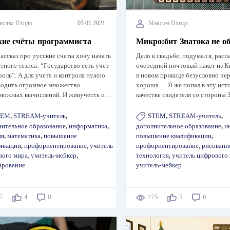
ксим Пхидо
05.01.2021
Максим Пхидо
кие счёты программиста
Микро:бит Знатока не о
ассказ про русские счеты хочу начать
Дело к свадьбе, подумал я, расп
стного тезиса: “Государство есть учет
очередной почтовый пакет из К
роль”. А для учета и контроля нужно
в новом прикиде безусловно че
водить огромное множество
хороша. Я же попал в эту ист
зможных вычислений. И живучесть и…
качестве свидетеля со стороны
TEM
,
STREAM-учитель
,
STEM
,
STREAM-учитель
,
нительное образование
,
информатика
,
дополнительное образование
,
и
ия
,
математика
,
повышение
повышение квалификации
,
фикации
,
профориентирование
,
учитель
профориентирование
,
рисовани
вого мира
,
учитель-мейкер
,
технология
,
учитель цифрового
ирование
учитель-мейкер
17
4
0
175
5
6