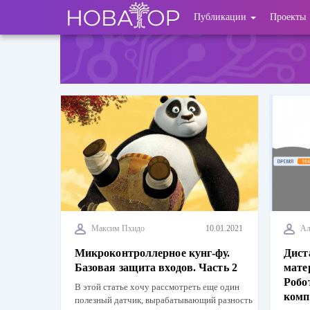
Перейти
User
Публикации
Проекты
к
основному
account
содержанию
menu
Максим Пхидо
10.01.2021
Ал
Микроконтроллерное кунг-фу.
Дист
Базовая защита входов. Часть 2
мате
Робо
В этой статье хочу рассмотреть еще один
комп
полезный датчик, вырабатывающий разность