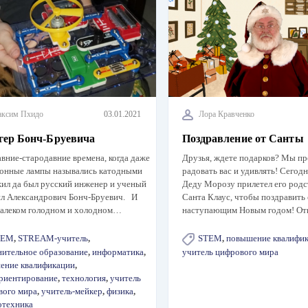
ксим Пхидо
03.01.2021
Лора Кравченко
гер Бонч-Бруевича
Поздравление от Санты
авние-стародавние времена, когда даже
Друзья, ждете подарков? Мы п
ронные лампы назывались катодными
радовать вас и удивлять! Сегод
жил да был русский инженер и ученый
Деду Морозу прилетел его родс
л Александрович Бонч-Бруевич. И
Санта Клаус, чтобы поздравить 
 далеком голодном и холодном…
наступающим Новым годом! О
TEM
,
STREAM-учитель
,
STEM
,
повышение квалифи
нительное образование
,
информатика
,
учитель цифрового мира
ение квалификации
,
риентирование
,
технология
,
учитель
вого мира
,
учитель-мейкер
,
физика
,
отехника