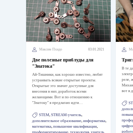
Максим Пхидо
03.01.2021
Ма
Две полезные приблуды для
Триг
"Знатока"
В те д
элект
Ай-Тишники, как хорошо известно, любят
реле, 
устраивать всякие открытые проекты.
Михаи
Открытые это значит доступные для
вот в
внесения в них доработок всеми
желающими. Вот и по отношению к
"Знатоку" я предлагаю идти…
S
допол
повыш
STEM
,
STREAM-учитель
,
профо
дополнительное образование
,
информатика
,
цифро
математика
,
повышение квалификации
,
робот
профориентирование
,
технология
,
учитель