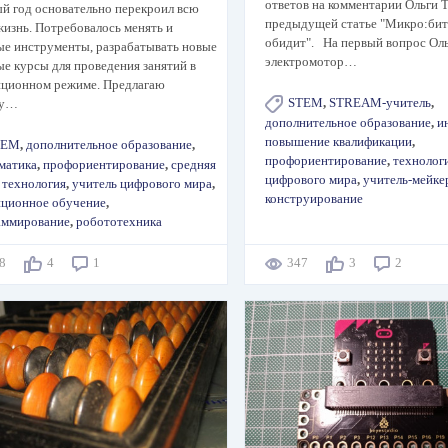
ответов на комментарии Ольги Т
й год основательно перекроил всю
предыдущей статье "Микро:бит
изнь. Потребовалось менять и
обидит". На первый вопрос Оль
ые инструменты, разрабатывать новые
электромотор…
е курсы для проведения занятий в
нционном режиме. Предлагаю
STEM
,
STREAM-учитель
,
му…
дополнительное образование
,
и
повышение квалификации
,
TEM
,
дополнительное образование
,
профориентирование
,
технолог
матика
,
профориентирование
,
средняя
цифрового мира
,
учитель-мейке
,
технология
,
учитель цифрового мира
,
конструирование
нционное обучение
,
аммирование
,
робототехника
38
4
1
347
3
2