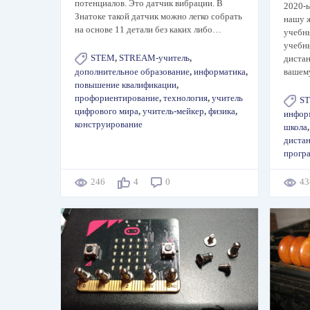
потенциалов. Это датчик вибрации. В
2020-ы
Знатоке такой датчик можно легко собрать
нашу ж
на основе 11 детали без каких либо…
учебн
учебны
STEM
,
STREAM-учитель
,
диста
ваше
дополнительное образование
,
информатика
,
повышение квалификации
,
профориентирование
,
технология
,
учитель
S
цифрового мира
,
учитель-мейкер
,
физика
,
инфор
конструирование
школа
диста
прогр
246
4
0
4