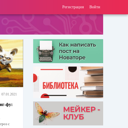
Регистрация
Войти
07.01.2021
нг-фу:
е
гроз с