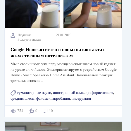
Людмила
29.01.2019
Рождественская
Google Home ассистент: попытка контакта с
искусственным интеллектом
Мы в своей школе уже пару месяцев испытываем новый гаджет
на уроке английского. Экспериментируем с устройством Google
Home - Smart Speaker & Home Assistant. Замечательна реакция
третьеклассников…
гуманитарные науки
,
иностранный язык
,
профориентация
,
средняя школа
,
феномен
,
апробация
,
инструкция
754
9
10