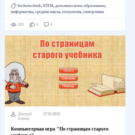
fischertechnik
,
STEM
,
дополнительное образование
,
информатика
,
средняя школа
,
технология
,
электроника
283
6
4
Дмитрий
27.01.2019
Блинов
Компьютерная игра "По страницам старого