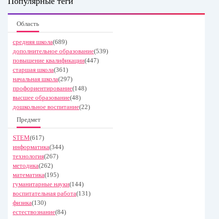
Популярные теги
Область
средняя школа
(689)
дополнительное образование
(539)
повышение квалификации
(447)
старшая школа
(361)
начальная школа
(297)
профориентирование
(148)
высшее образование
(48)
дошкольное воспитание
(22)
Предмет
STEM
(617)
информатика
(344)
технология
(267)
методика
(262)
математика
(195)
гуманитарные науки
(144)
воспитательная работа
(131)
физика
(130)
естествознание
(84)