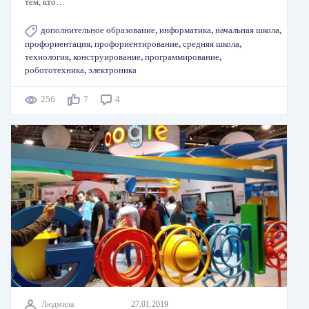
тем, кто…
дополнительное образование
,
информатика
,
начальная школа
,
профориентация
,
профориентирование
,
средняя школа
,
технология
,
конструирование
,
программирование
,
робототехника
,
электроника
256
7
4
Людмила
27.01.2019