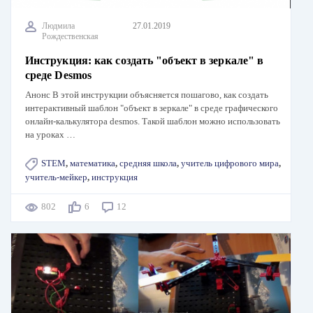
Людмила
27.01.2019
Рождественская
Инструкция: как создать "объект в зеркале" в
среде Desmos
Анонс В этой инструкции объясняется пошагово, как создать
интерактивный шаблон "объект в зеркале" в среде графического
онлайн-калькулятора desmos. Такой шаблон можно использовать
на уроках …
STEM
,
математика
,
средняя школа
,
учитель цифрового мира
,
учитель-мейкер
,
инструкция
802
6
12