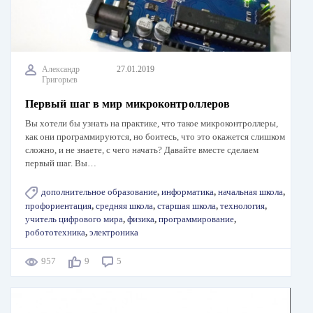
Александр
27.01.2019
Григорьев
Первый шаг в мир микроконтроллеров
Вы хотели бы узнать на практике, что такое микроконтроллеры,
как они программируются, но боитесь, что это окажется слишком
сложно, и не знаете, с чего начать? Давайте вместе сделаем
первый шаг. Вы…
дополнительное образование
,
информатика
,
начальная школа
,
профориентация
,
средняя школа
,
старшая школа
,
технология
,
учитель цифрового мира
,
физика
,
программирование
,
робототехника
,
электроника
957
9
5