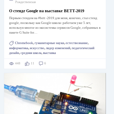
Рождественская
О стенде Google на выставке BETT-2019
Первым стендом на #bett -2019 для меня, конечно, стал стенд
google, поскольку как Google-школа- работаем уже 5 лет,
используя многое из экосистемы сервисов Google, собранных в
пакете G Suite for…
Chromebook
,
гуманитарные науки
,
естествознание
,
информатика
,
искусство
,
лидер изменений
,
педагогический
дизайн
,
средняя школа
,
выставка
448
11
6