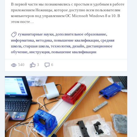
В первой части мы познакомились с простым и удобным в работе
приложением Ножницы, которое доступно всем пользователям
компьютеров под управлением ОС Microsoft Windows 8 и 10. В
этом посте…
гуманитарные науки
,
дополнительное образование
,
информатика
,
методика
,
повышение квалификации
,
средняя
школа
,
старшая школа
,
технология
,
дизайн
,
дистанционное
обучение
,
инструкция
,
повышение квалификации
540
3
6