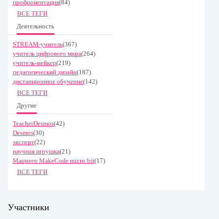
профориентация
(84)
ВСЕ ТЕГИ
Деятельность
STREAM-учитель
(367)
учитель цифрового мира
(264)
учитель-мейкер
(219)
педагогический дизайн
(187)
дистанционное обучение
(142)
ВСЕ ТЕГИ
Другие
TeacherDesmos
(42)
Desmos
(30)
эксперт
(22)
научная игрушка
(21)
Maqueen MakeCode micro:bit
(17)
ВСЕ ТЕГИ
Участники