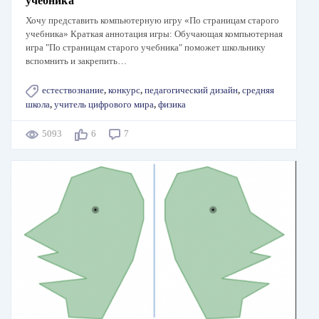
учебника"
Хочу представить компьютерную игру «По страницам старого
учебника» Краткая аннотация игры: Обучающая компьютерная
игра "По страницам старого учебника" поможет школьнику
вспомнить и закрепить…
естествознание
,
конкурс
,
педагогический дизайн
,
средняя
школа
,
учитель цифрового мира
,
физика
5093
6
7