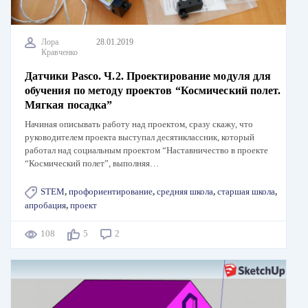
Лора
28.01.2019
Кравченко
Датчики Pasco. Ч.2. Проектирование модуля для
обучения по методу проектов “Космический полет.
Мягкая посадка”
Начиная описывать работу над проектом, сразу скажу, что
руководителем проекта выступал десятиклассник, который
работал над социальным проектом “Наставничество в проекте
“Космический полет”, выполняя…
STEM
,
профориентирование
,
средняя школа
,
старшая школа
,
апробация
,
проект
108
5
2