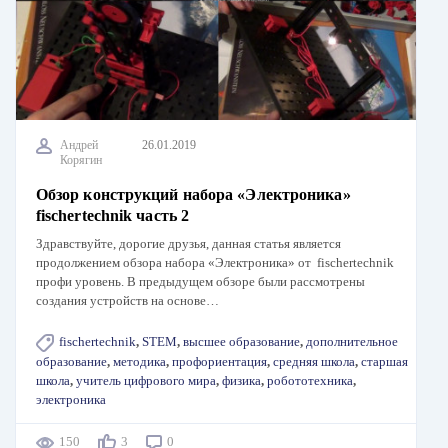
Андрей
26.01.2019
Корягин
Обзор конструкций набора «Электроника»
fischertechnik часть 2
Здравствуйте, дорогие друзья, данная статья является
продолжением обзора набора «Электроника» от fischertechnik
профи уровень. В предыдущем обзоре были рассмотрены
создания устройств на основе…
fischertechnik
,
STEM
,
высшее образование
,
дополнительное
образование
,
методика
,
профориентация
,
средняя школа
,
старшая
школа
,
учитель цифрового мира
,
физика
,
робототехника
,
электроника
150
3
0