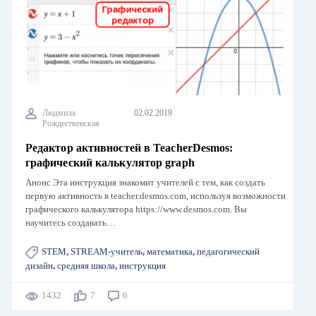
Людмила
02.02.2019
Рождественская
Редактор активностей в TeacherDesmos:
графический калькулятор graph
Анонс Эта инструкция знакомит учителей с тем, как создать
первую активность в teacher.desmos.com, используя возможности
графического калькулятора https://www.desmos.com. Вы
научитесь создавать…
STEM
,
STREAM-учитель
,
математика
,
педагогический
дизайн
,
средняя школа
,
инструкция
1432
7
6