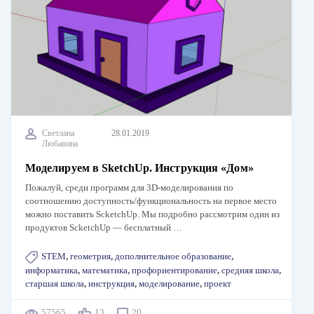
Светлана
28.01.2019
Любавина
Моделируем в SketchUp. Инструкция «Дом»
Пожалуй, среди программ для 3D-моделирования по
соотношению доступность/функциональность на первое место
можно поставить ScketchUp. Мы подробно рассмотрим один из
продуктов ScketchUp — бесплатный …
STEM
,
геометрия
,
дополнительное образование
,
информатика
,
математика
,
профориентирование
,
средняя школа
,
старшая школа
,
инструкция
,
моделирование
,
проект
57565
13
20