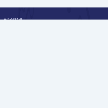
НОВАТОР
Коллективная блогоплатформа и площадка для профессионального
роста, обмена инновационными идеями и решениями, передачи
опыта и экспертной деятельности работников образования в
области современных стандартов и технологий.
Редакционная политика
Навигация
Новые пользователи
Публикации
Школа автора
Архив Галактики
Дискуссии
Участники
Партнерам
Контакты