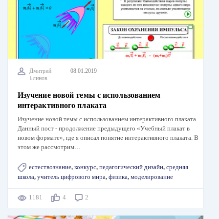
Дмитрий
08.01.2019
Блинов
Изучение новой темы с использованием
интерактивного плаката
Изучение новой темы с использованием интерактивного плаката
Данный пост - продолжение предыдущего «Учебный плакат в
новом формате», где я описал понятие интерактивного плаката. В
этом же рассмотрим…
естествознание
,
конкурс
,
педагогический дизайн
,
средняя
школа
,
учитель цифрового мира
,
физика
,
моделирование
1181
4
2