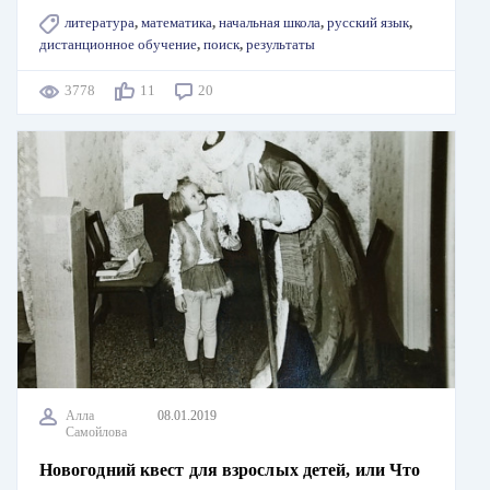
литература
,
математика
,
начальная школа
,
русский язык
,
дистанционное обучение
,
поиск
,
результаты
3778
11
20
Алла
08.01.2019
Самойлова
Новогодний квест для взрослых детей, или Что