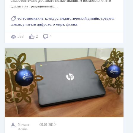
самостоятельно добывать новые знания. А возможно ли это
сделать на традиционных…
естествознание
,
конкурс
,
педагогический дизайн
,
средняя
школа
,
учитель цифрового мира
,
физика
593
2
4
Novator
09.01.2019
Admin