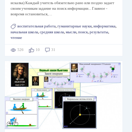
искалка) Каждый учитель обязательно рано или поздно задает
своим ученикам задание на поиск информации... Главное -
вовремя остановиться,…
воспитательная работа
,
гуманитарные науки
,
информатика
,
начальная школа
,
средняя школа
,
мысли
,
поиск
,
результаты
,
чтение
526
10
31