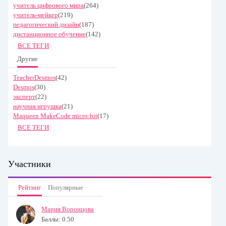
учитель цифрового мира
(264)
учитель-мейкер
(219)
педагогический дизайн
(187)
дистанционное обучение
(142)
ВСЕ ТЕГИ
Другие
TeacherDesmos
(42)
Desmos
(30)
эксперт
(22)
научная игрушка
(21)
Maqueen MakeCode micro:bit
(17)
ВСЕ ТЕГИ
Участники
Рейтинг
Популярные
Мария Воронцова
Баллы: 0.50