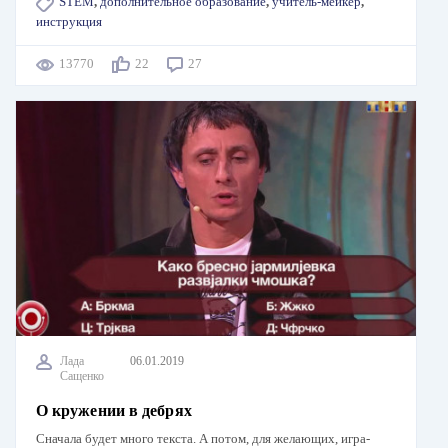
STEM
,
дополнительное образование
,
учитель-мейкер
,
инструкция
13770
22
27
Лада
06.01.2019
Сащенко
О кружении в дебрях
Сначала будет много текста. А потом, для желающих, игра-