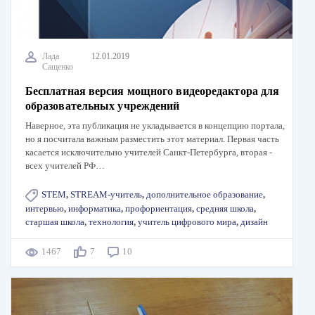
Лада
12.01.2019
Сащенко
Бесплатная версия мощного видеоредактора для
образовательных учреждений
Наверное, эта публикация не укладывается в концепцию портала,
но я посчитала важным разместить этот материал. Первая часть
каcается исключительно учителей Санкт-Петербурга, вторая -
всех учителей РФ…
STEM
,
STREAM-учитель
,
дополнительное образование
,
интервью
,
информатика
,
профориентация
,
средняя школа
,
старшая школа
,
технология
,
учитель цифрового мира
,
дизайн
1467
7
10