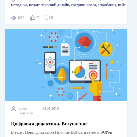
методика
,
педагогический дизайн
,
средняя школа
,
апробация
,
кейс
635
7
8
Елена
14.01.2019
Годунова
Цифровая дидактика. Вступление
В тему: Новая дидактика Наличие ЦОРов, а затем и ЭОРов