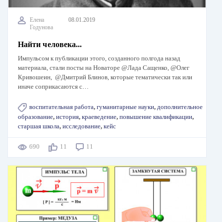
Елена
08.01.2019
Годунова
Найти человека...
Импульсом к публикации этого, созданного полгода назад
материала, стали посты на Новаторе @Лада Сащенко, @Олег
Кривошеин, @Дмитрий Блинов, которые тематически так или
иначе соприкасаются с…
воспитательная работа
,
гуманитарные науки
,
дополнительное
образование
,
история
,
краеведение
,
повышение квалификации
,
старшая школа
,
исследование
,
кейс
690
11
11