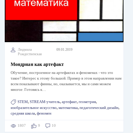
Людмила
09.01.2019
Рождественская
Мондриан как артефакт
Обучение, построенное на артефактах и феноменах - что это
такое? Интерес к этому большой. Пример в этом направлении нам
всем показывают финны, но, оказывается, мы и сами можем
многое. Готовясь к…
STEM
,
STREAM-учитель
,
артефакт
,
геометрия
,
изобразительное искусство
,
математика
,
педагогический дизайн
,
средняя школа
,
феномен
1807
9
10