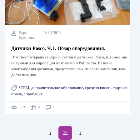
Лора
04.01.2019
Кравченко
Датчики Pasco. Ч.1. Обзор оборудования.
Этот пост открывает серию статей о датчиках Pasco, которые мы
получили для апробации от компании Polimedia. Из всего
многообразия датчиков, представленных на сайте компании, нам
достались два…
STEM
,
дополнительное образование
,
средняя школа
,
старшая
школа
,
апробация
370
4
7
Нумерация
←
‹
Текущая
39
Следующая
›
страниц